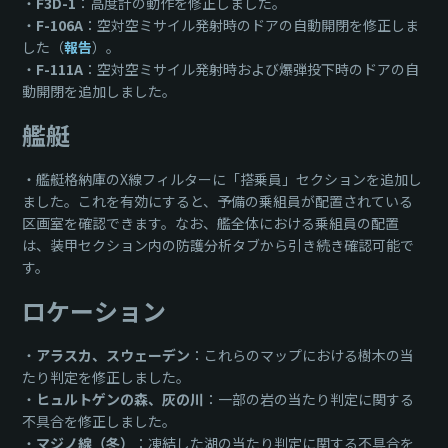
・
F3D-1
：高度計の動作を修正しました。
・
F-106A
：空対空ミサイル発射時のドアの自動開閉を修正しま
した（
報告
）。
・
F-111A
：空対空ミサイル発射時および爆弾投下時のドアの自
動開閉を追加しました。
艦艇
・艦艇格納庫のX線フィルターに「搭乗員」セクションを追加し
ました。これを有効にすると、予備の乗組員が配置されている
区画室を確認できます。なお、艦全体における乗組員の配置
は、装甲セクション内の防護分析タブから引き続き確認可能で
す。
ロケーション
・
アラスカ、スウェーデン
：これらのマップにおける樹木の当
たり判定を修正しました。
・
ヒュルトゲンの森、灰の川
：一部の岩の当たり判定に関する
不具合を修正しました。
・
マジノ線（冬）
：凍結した湖の当たり判定に関する不具合を