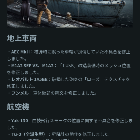
地上車両
・
AEC Mk II
：被弾時に誤った車輪が損傷していた不具合を修正
しました。
・
M1A2 SEP V3、M1A2
：「TUSK」改造装備時のメッシュ位置
を修正しました。
・
レオパルト 1A5BE
：破損した砲身の「ローズ」テクスチャを
修正しました。
・
フンメル
：車体後部の碑文を修正しました。
航空機
・
Yak-130
：曲技飛行スモークの位置に関する不具合を修正しま
した。
・
Tu-2（全派生型）
：昇降計の動作を修正しました。