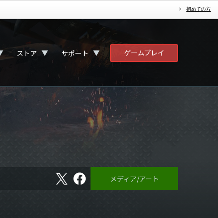
初めての方
ゲームプレイ
▼
▼
▼
ストア
サポート
X
フ
メディア/アート
ェ
イ
ス
ブ
ッ