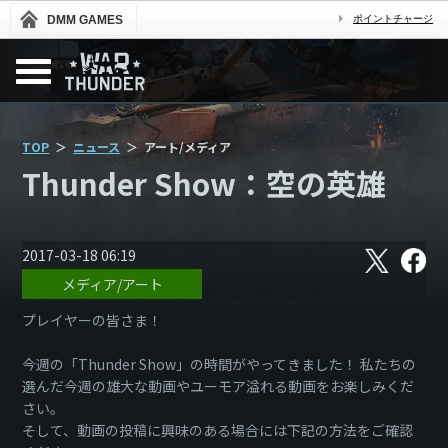
DMM GAMES
ポイントチャージ
TOP
ニュース
アート/メディア
Thunder Show：空の英雄
X
フ
2017-03-18 06:19
ェ
メディア/アート
イ
ス
ブ
プレイヤーの皆さま！
ッ
ク
今週の「Thunder Show」の時間がやってきました！ 私たちの
選んだ今週の雄大な動画やユーモア溢れる動画をお楽しみくだ
さい。
そして、動画の投稿に興味のある場合には下記の方法をご確認