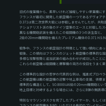
旧式の複葉機から、素早いけれど操縦しやすい単葉機にす
フランスが最初に開発した航空機の一つであるデヴォアティ
D.371は第二次世界大戦には参戦しませんでしたが、共和
ナショナリスト派の後のドイツ空軍のエースと対戦したス
異なる機関砲武装を備えたこの戦闘機の3つの派生型と、
2挺の20mm機関砲を備えたプレミアム機体のD.371 H.
戦争中、フランスの航空設計の特徴として強い傾向にあっ
戦後、この傾向はフランスのジェット航空機の標準的な設
多様な攻撃態勢と追加武装の組み合わせが成功したことに
これらの航空機は戦闘機と爆撃機の両方の役目をうまく果
この標準的な設計の哲学の代表的な例は、推進式プロペラの設計
この航空機は敵の航空機の迎撃や地上車両の支援、偵察ま
標準的な構造として、SO.8000は6挺の20mm機関砲
地上目標と対峙するような場合には、さらに8弾の無誘導
特別なマラソンタスクを完了したプレイヤーか、もしくは
フランスの航空機をお試しいただける最初のプレイヤーに