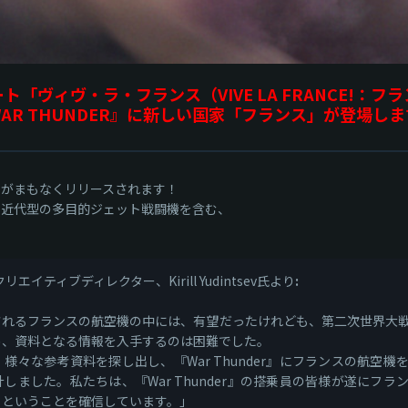
ト「ヴィヴ・ラ・フランス（VIVE LA FRANCE!：フ
AR THUNDER』に新しい国家「フランス」が登場し
ス」がまもなくリリースされます！
した近代型の多目的ジェット戦闘機を含む、
t社のクリエイティブディレクター、Kirill Yudintsev氏より
:
装されるフランスの航空機の中には、有望だったけれども、第二次世界大
め、資料となる情報を入手するのは困難でした。
様々な参考資料を探し出し、『War Thunder』にフランスの航空
しました。私たちは、『War Thunder』の搭乗員の皆様が遂にフ
、ということを確信しています。」