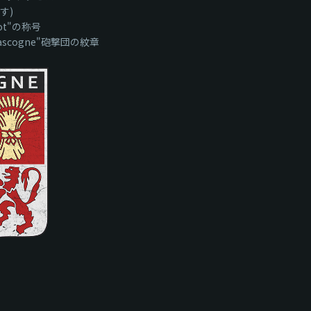
す)
ot"の称号
ascogne"砲撃団の紋章