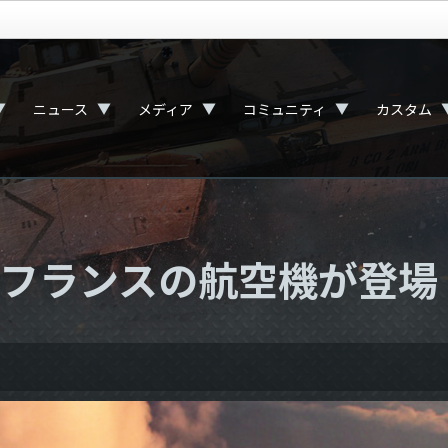
▼
▼
▼
▼
ニュース
メディア
コミュニティ
カスタム
3でフランスの航空機が登場