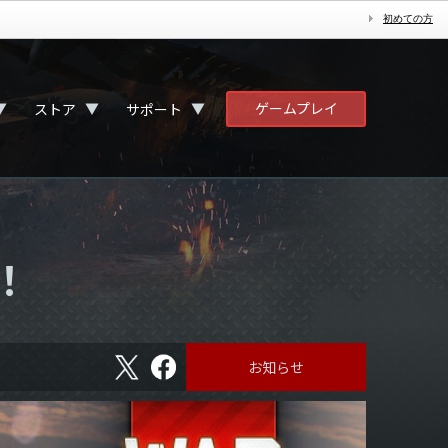
初めての方
ゲームプレイ
▼
▼
▼
ストア
サポート
！
X
フ
お知らせ
ェ
イ
ス
ブ
ッ