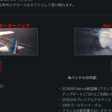
別な称号とデカールをギフトとして受け取れます。
9スターターパック
Na
本バンドルの内容:
) -
・ SO.8000 Narval航空機 (フラ
アップデート1.73からご利用い
・ 15日分のプレミアムアカウント
・ 1000ゴールデンイーグル
・ フランスの航空機クローズドベ