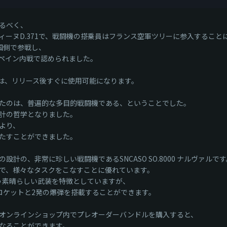
るべく、
ーヌD.371で、戦闘機の搭乗員はフランス空軍ツリーに参入すること
国側で参戦し、
ペイン内戦で認められました。
S.9は、リリース後すぐに使用可能になります。
たのは、普遍的な多目的戦闘機である、ということでした。
計の哲学となりました。
より、
たすことができました。
の、非常に珍しい戦闘機であるSNCASO SO.8000 ナルヴァルです
で、様々なタスクをこなすことに優れています。
という素晴らしい武装を特徴としていますが、
ロケットと2発の爆弾を搭載することができます。
オンラインショップ内でプレオーダーバンドルを購入すると、
なることができます。