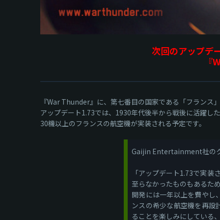
次回のアップデー
『W
『War Thunder』に、第七番目の国家である「フラン
アップデート1.73では、1930年代後半から戦後に活躍
30機以上のフランスの航空機が実装される予定です。
Gaijin Entertainmen
「アップデート1.73で実
至らなかったものもあるた
開発には一年以上を費やし、
ンスの希少な航空機を再設計
ることを楽しみにしている