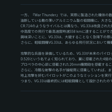
一方、『War Thunder』では、実際に製造された機体
油断している敵の薄いアルミニウム製の戦闘機に、大きな
CR.714のようなライバルとは異なり、VG.33は改良され
中高度での飛行で最高速度時速558 kmに達することがで
興味深いことに、VG.33は、大破することなく急降下の際
さらに、軽戦闘機VG.33は、あらゆる飛行状況において
攻撃的な兵器を装備しているため、VG.33が未来のパイ
D.520という名でよく知られており、翼に搭載された4挺の
プロペラの中心部に搭載された20mm機関砲を搭載するこ
さらに、冷酷な射撃の名手が操縦席に搭乗していれば、ま
地上攻撃を好むパイロットがこのようなミッションを実行
つまり、VG.33は最終的には軽戦闘機として設計されたの