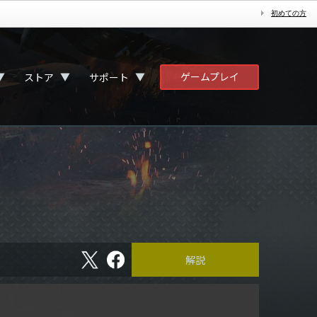
初めての方
ゲームプレイ
▼
▼
▼
ストア
サポート
X
フ
解説
ェ
イ
ス
ブ
ッ