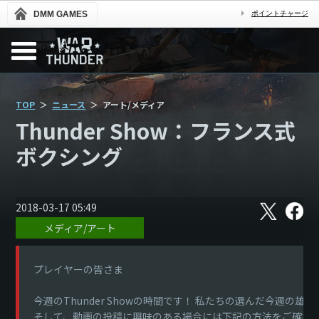
DMM GAMES
ポイントチャージ
TOP
ニュース
アート/メディア
Thunder Show：フランス式
ボクシング
X
フ
2018-03-17 05:49
ェ
メディア/アート
イ
ス
ブ
ッ
プレイヤーの皆さま
ク
今週のThunder Showの時間です！ 私たちの選んだ今週
そして、動画の投稿に興味のある場合には下記の方法をご確認