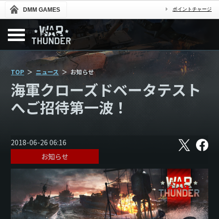
DMM GAMES
ポイントチャージ
TOP
ニュース
お知らせ
海軍クローズドベータテスト
へご招待第一波！
X
フ
2018-06-26 06:16
ェ
お知らせ
イ
ス
ブ
ッ
ク