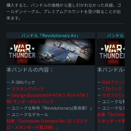
購入すると、バンドルの価格から差し引かれなかった兵器、ゴ
ールデンイーグル、プレミアムアカウントを受け取ることが出
来ます。
バンドル「Revolutionary Air」
バンドル「Revo
本バンドルの内容：
本バンドルの
－ P-38Kパック
－
M18ブラック
－
マスタングパック
－
T29パック
－
George BostwickのP-47M-1-REP-47M-1-
－
マガフ3パック
RE サンダーボルトパック
－ ユニークな称号「
－ ユニークな称号「Revolutionary(革命家）」
－ ユニークなデ
－ ユニークなデカール
記章「Gostelowe
記章「Gostelowe Standard No. 10（ゴステ
スタンダード第1
ロ・スタンダード第10隊）」