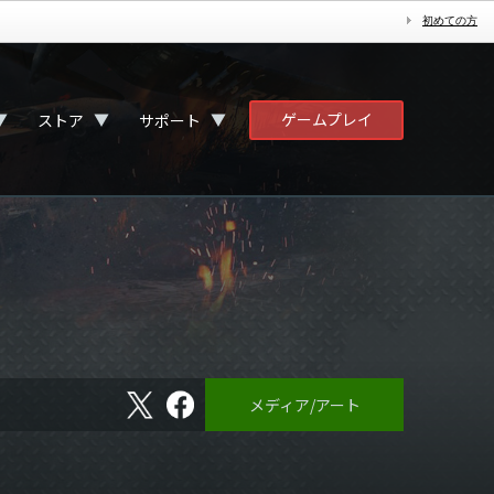
初めての方
ゲームプレイ
▼
▼
▼
ストア
サポート
X
フ
メディア/アート
ェ
イ
ス
ブ
ッ