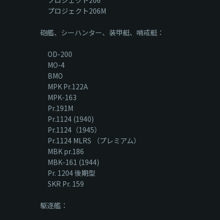
プロジェクト206
プロジェクト206M
砲艦、シーハンター、装甲艇、哨戒艇：
OD-200
MO-4
BMO
MPK Pr.122A
MPK-163
Pr.191M
Pr.1124 (1940)
Pr.1124（1945）
Pr.1124 MLRS （プレミアム）
MBK pr.186
MBK-161 (1944)
Pr. 1204 後期型
SKR Pr. 159
駆逐艦：