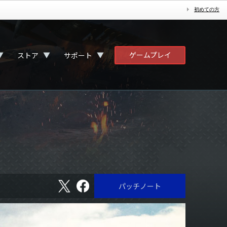
初めての方
ゲームプレイ
▼
▼
▼
ストア
サポート
X
フ
パッチノート
ェ
イ
ス
ブ
ッ