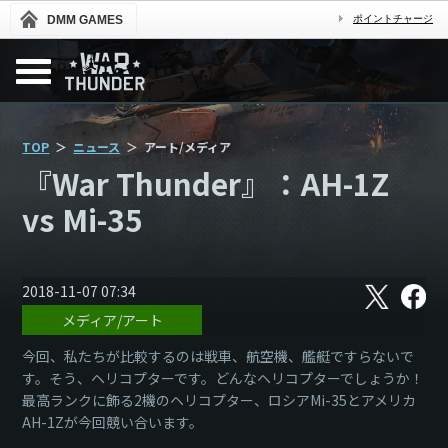
DMM GAMES
ポイントチャージ
TOP
ニュース
アート/メディア
『War Thunder』：AH-1Z
vs Mi-35
X
フ
2018-11-07 07:34
ェ
メディア/アート
イ
ス
ブ
今回、私たちが比較するのは戦車、航空機、艦艇ですらないで
ッ
す。そう、ヘリコプターです。どんなヘリコプターでしょうか！
ク
最高ランクに飾る2機のヘリコプター、ロシアMi-35とアメリカ
AH-1Zが今回競い合います。