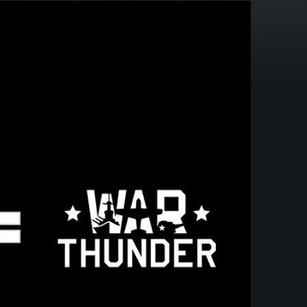
ス
ブ
ッ
ク