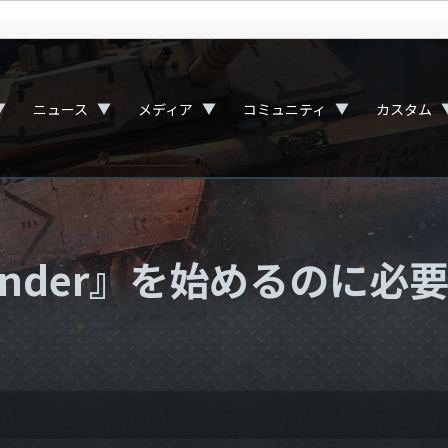
▼
▼
▼
▼
ニュース
メディア
コミュニティ
カスタム
hunder』を始めるのに