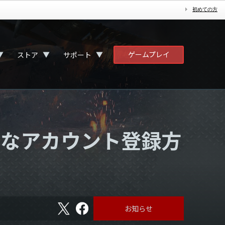
初めての方
ゲームプレイ
▼
▼
▼
ストア
サポート
必要なアカウント登録方
X
フ
お知らせ
ェ
イ