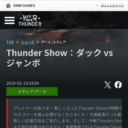
DMM GAMES
ポイントチャージ
TOP
ニュース
アート/メディア
Thunder Show：ダック vs
ジャンボ
X
フ
2019-02-23 03:59
ェ
メディア/アート
イ
ス
ブ
ッ
プレイヤーの皆さま！ 新しくなったThunder Showの時間です
ク
カテゴリーを選ぶ必要がなくなりました！今週最高だった動画
新しい応募方法をご紹介します。そして、今後Thunder Sh
その他の変更はありません！毎週更新されるThunder Show