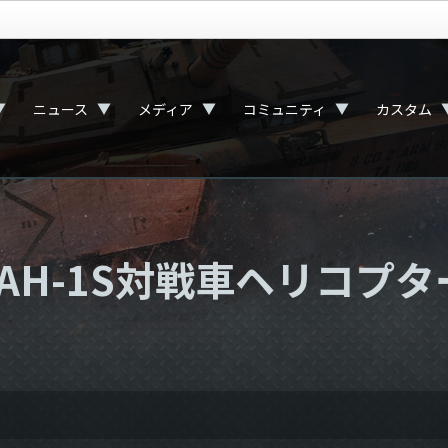
▼
▼
▼
▼
ニュース
メディア
コミュニティ
カスタム
AH-1S対戦車ヘリコプ