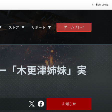
初めての方
ゲームプレイ
▼
▼
▼
ストア
サポート
ター「木更津姉妹」実
X
フ
お知らせ
ェ
イ