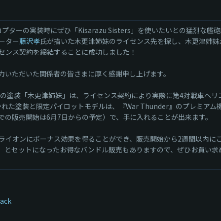
車ヘリコプターの実装時にぜひ「Kisarazu Sisters」を使いたいとの猛烈な艦
ーター
藤沢孝
氏が描いた木更津姉妹のライセンス先を探し、木更津姉妹
イセンス契約を締結することに成功しました！
力いただいた関係者の皆さまに厚く感謝申し上げます。
リコプターの塗装「木更津姉妹」は、ライセンス契約により実際に第4対戦車
塗装と限定パイロットモデルは、『War Thunder』のプレミアム機体と
r Thunder』での販売開始は6月7日からの予定）で、手に入れることが出来ます。
ライオンにボーナス効果を得ることができ、販売開始から2週間以内に
G）とセットになったお得なバンドル販売もありますので、ぜひお買い求
Pack