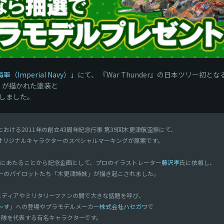
Imperial Navy）」
にて、 『War Thunder』の日本ツリー初
」が描かれた塗装と
しました。
ける2011年の創立43周年記念行事 第39回木更津航空祭にて、
オリジナルキャラクターのスペシャルマーキングが原案です。
0周年にあたることから記念企画として、プロのイラストレーター
藤沢孝
氏に依頼し、
ーのパイロットたち「木更津姉妹」が描き起こされました。
どメディアやミリタリーファンの間で大きな話題を呼び、
〜す
」への登場やプラモデルメーカー
株式会社ハセガワ
で
ー隊を代表する有名キャラクターです。