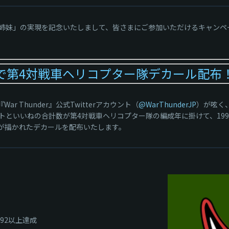
更津姉妹」の実現を記念いたしまして、皆さまにご参加いただけるキャン
成で第4対戦車ヘリコプター隊デカール配布
r Thunder』公式Twitterアカウント（
@WarThunderJP
）が呟く
ートといいねの合計数が第4対戦車ヘリコプター隊の編成年に掛けて、19
」が描かれたデカールを配布いたします。
92以上達成