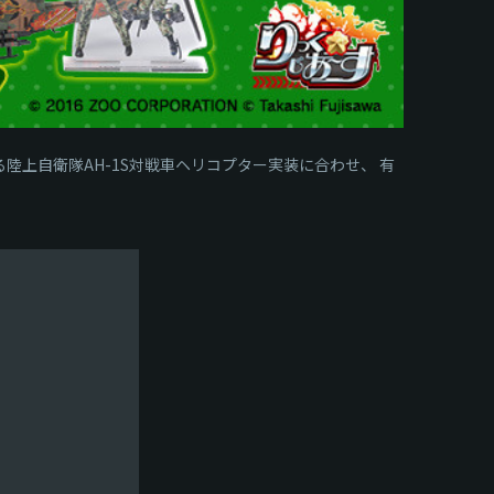
となる陸上自衛隊AH-1S対戦車ヘリコプター実装に合わせ、 有