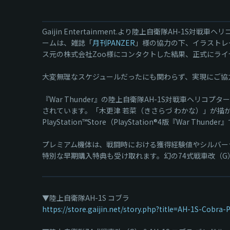
Gaijin Entertainment.より陸上自衛隊AH-1S対戦
ームは、雑誌「
月刊PANZER
」様の協力の下、イラストレ
ス元の株式会社Zoo様にコンタクトした結果、正式にラ
大変無理なスケジュールだったにも関わらず、実現にご協
『War Thunder』の陸上自衛隊AH-1S対戦車ヘ
されています。「木更津 若菜（きさらづ わかな）」が描かれた
PlayStation™Store（PlayStation®4版『Wa
プレミアム機体は、戦闘時における獲得経験値やシルバー
特別な早期購入特典も受け取れます。幻の74式戦車改（
▼陸上自衛隊AH-1S コブラ
https://store.gaijin.net/story.php?title=AH-1S-Cobra-