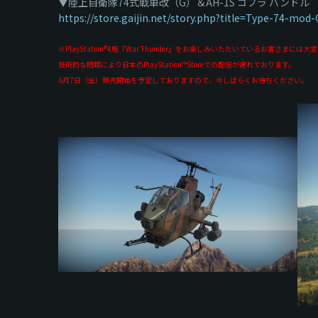
▼陸上自衛隊74式戦車改（G）＆AH-1S コブラ バンドル
https://store.gaijin.net/story.php?title=Type-74-m
※PlayStation®4版『War Thunder』をお楽しみいただいているお客さまに
技術的な問題により日本のPlayStation™Storeでの配信が遅れております。
6月7日（金）販売開始を予定しておりますので、今しばらくお待ちください。