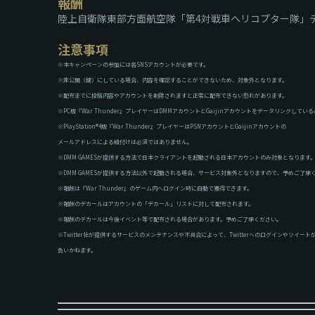
報酬
陸上自衛隊東部方面航空隊「第4対戦車ヘリコプター隊」
注意事項
※本キャンペーンの参加には各SNSアカウントが必要です。
※非公開（鍵）にしている場合、内容を確認することができないため、対象外となります。
※配布までに投稿内容やアカウントを削除されますと正常に配布できない恐れがあります。
※PC版『War Thunder』プレイヤーはDMMアカウントとGaijinアカウントをデータリンクしてい
※PlayStation®4版『War Thunder』プレイヤーはPSNアカウントとGaijinアカウントの
メールアドレスによる紐付けは必須ではありません。
※DMM GAMESが提供する方法で日本クライアントを起動される日本アカウントのみ対象となります
※DMM GAMESが提供する方法以外で起動される場合、サービス対象外となりますので、予めご了承
※報酬は『War Thunder』のゲーム内へログイン時に自動で獲得できます。
※報酬のデカールはアカウントの「デカール」リストに対して配布されます。
※報酬のデカールは今後イベント等で配布される場合があります。予めご了承ください。
※Twitter社が提供するサービスのメンテナンスや不具合によって、Twitterへのログインやツ
負いかねます。