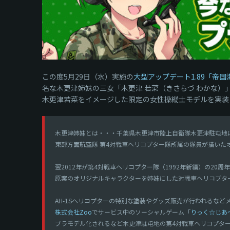
この度5月29日（水）実施の
大型アップデート1.89「帝国海軍（
名な木更津姉妹の三女「木更津 若菜（きさらづ わかな）
木更津若菜をイメージした限定の女性操縦士モデルを実装
木更津姉妹とは・・・千葉県木更津市陸上自衛隊木更津駐屯地にお
東部方面航空隊 第4対戦車ヘリコプター隊所属の隊員が描いた
翌2012年が第4対戦車ヘリコプター隊（1992年新編）の2
原案のオリジナルキャラクターを姉妹にした対戦車ヘリコプタ
AH-1Sヘリコプターの特別な塗装やグッズ販売が行われるな
株式会社Zoo
でサービス中のソーシャルゲーム「
りっく☆じあ
プラモデル化されるなど木更津駐屯地の第4対戦車ヘリコプタ