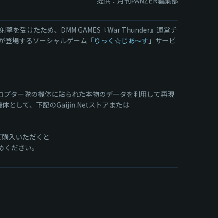
提供：月刊PANZER編集部
砲射撃を受けたため、DMM GAMES『War Thunder』運営チ
が登場するソーシャルゲーム「
りっく☆じあ〜す
」サービ
ヘリコプター隊の機体に貼られた本物のデータを利用して再現
して、下記のGaijin.Netストアまたは
ご購入いただくと
めください。