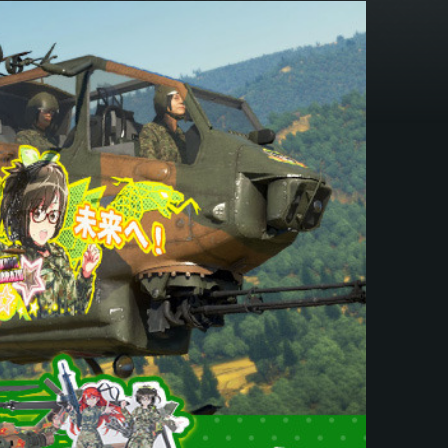
ス
ブ
ッ
ク