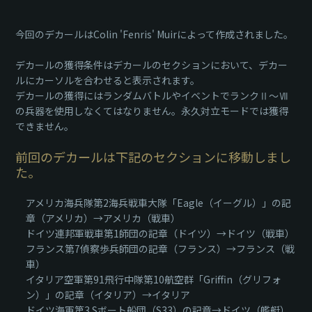
今回のデカールはColin 'Fenris' Muirによって作成されました。
デカールの獲得条件はデカールのセクションにおいて、デカー
ルにカーソルを合わせると表示されます。
デカールの獲得にはランダムバトルやイベントでランクⅡ～Ⅶ
の兵器を使用しなくてはなりません。永久対立モードでは獲得
できません。
前回のデカールは下記のセクションに移動しまし
た。
アメリカ海兵隊第2海兵戦車大隊「Eagle（イーグル）」の記
章（アメリカ）→アメリカ（戦車）
ドイツ連邦軍戦車第1師団の記章（ドイツ）→ドイツ（戦車）
フランス第7偵察歩兵師団の記章（フランス）→フランス（戦
車）
イタリア空軍第91飛行中隊第10航空群「Griffin（グリフォ
ン）」の記章（イタリア）→イタリア
ドイツ海軍第3 Sボート船団（S33）の記章→ドイツ（艦艇）