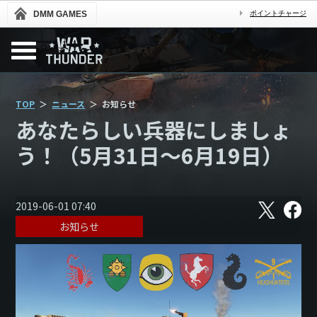
DMM GAMES
ポイントチャージ
TOP
ニュース
お知らせ
あなたらしい兵器にしましょ
う！（5月31日～6月19日）
X
フ
2019-06-01 07:40
ェ
お知らせ
イ
ス
ブ
ッ
ク