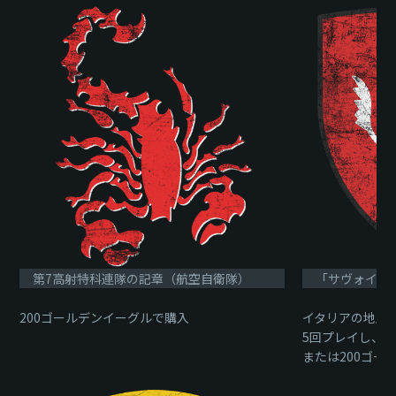
第7高射特科連隊の記章（航空自衛隊）
「サヴォイ騎
200ゴールデンイーグルで購入
イタリアの地上
5回プレイし、2
または200ゴー