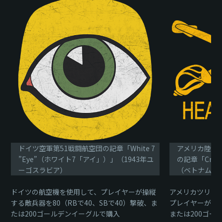
ドイツ空軍第51戦闘航空団の記章「White 7
アメリカ陸軍第1
”Eye”（ホワイト7「アイ」）」（1943年ユ
の記章「Cros
ーゴスラビア）
（ベトナム）
ドイツの航空機を使用して、プレイヤーが操縦
アメリカツリー
する敵兵器を80（RBで40、SBで40）撃破、ま
プレイヤーが操
たは200ゴールデンイーグルで購入
または200ゴー