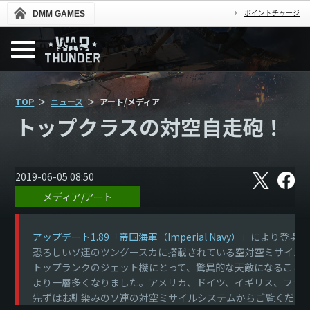
DMM GAMES
ポイントチャージ
TOP
ニュース
アート/メディア
トップクラスの対空自走砲！
X
フ
2019-06-05 08:50
ェ
メディア/アート
イ
ス
ブ
ッ
アップデート1.89「帝国海軍（Imperial Navy）」
により登場し
ク
恐ろしいソ連のツングースカに搭載されている空対空ミサイル
トップランクのジェット機にとって、驚異的な天敵になること
より一層多くなりました。アメリカ、ドイツ、イギリス、フラ
先ずはお馴染みのソ連の対空ミサイルシステムからご覧くださ