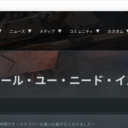
▼
▼
▼
▼
ニュース
メディア
コミュニティ
カスタム
w：オール・ユー・ニード・イ
owの時間です！カテゴリーを選ぶ必要がなくなりました！