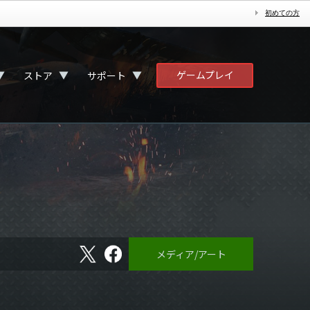
初めての方
ゲームプレイ
▼
▼
▼
ストア
サポート
X
フ
メディア/アート
ェ
イ
ス
ブ
ッ