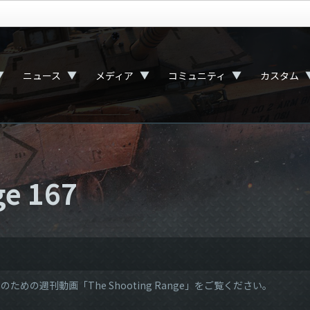
▼
▼
▼
▼
ニュース
メディア
コミュニティ
カスタム
ge 167
ための週刊動画「The Shooting Range」をご覧ください。