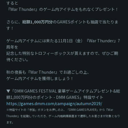
すると
『War Thunder』のゲーム内アイテムをもれなくプレゼント！
さらに、
総額1,000万円分
のGAMESポイントも抽選で当たりま
す！
ゲーム内アイテムには来たる11月1日（金）『War Thunder』7
周年を
記念した特別なトロフィーボックスが貰えますので、ぜひご期
待ください。
秋の夜長も『War Thunder』でお過ごしの上、
ゲーム内アイテムを獲得しましょう！
▼「DMM GAMES FESTIVAL 豪華ゲームアイテムプレゼント&総
額1,000万円分のポイント - DMM GAMES」特設サイト
https://games.dmm.com/campaign/autumn2019/
※特設サイトの「参加」ボタンをお押しの上、「DMM GAMES PLAYER」から『War
Thunder』を起動していただき、ゲーム内格納庫画面まで遷移したお客さまが対象となり
ます。