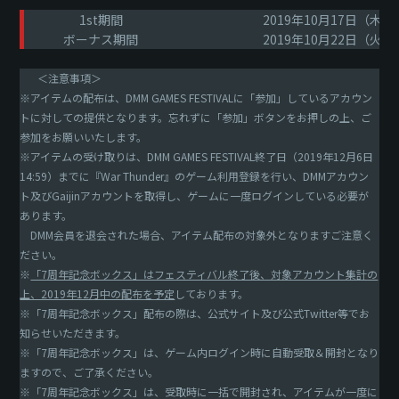
1st期間
2019年10月17日（木）1
ボーナス期間
2019年10月22日（火）0
＜注意事項＞
※アイテムの配布は、DMM GAMES FESTIVALに「参加」しているアカウン
トに対しての提供となります。忘れずに「参加」ボタンをお押しの上、ご
参加をお願いいたします。
※アイテムの受け取りは、DMM GAMES FESTIVAL終了日（2019年12月6日
14:59）までに『War Thunder』のゲーム利用登録を行い、DMMアカウン
ト及びGaijinアカウントを取得し、ゲームに一度ログインしている必要が
あります。
DMM会員を退会された場合、アイテム配布の対象外となりますご注意く
ださい。
※
「7周年記念ボックス」はフェスティバル終了後、対象アカウント集計の
上、2019年12月中の配布を予定
しております。
※「7周年記念ボックス」配布の際は、公式サイト及び公式Twitter等でお
知らせいただきます。
※「7周年記念ボックス」は、ゲーム内ログイン時に自動受取＆開封となり
ますので、ご了承ください。
※「7周年記念ボックス」は、受取時に一括で開封され、アイテムが一度に