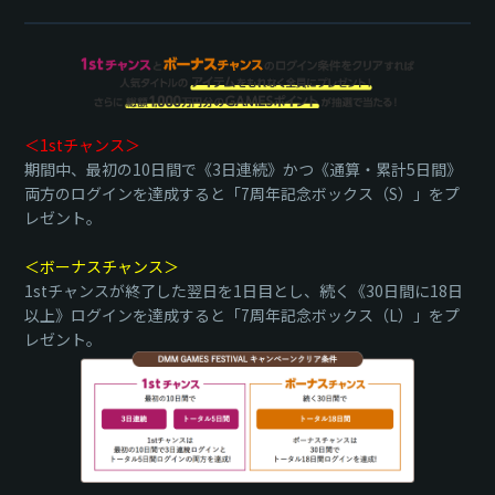
＜1stチャンス＞
期間中、最初の10日間で《3日連続》かつ《通算・累計5日間》
両方のログインを達成すると「7周年記念ボックス（S）」をプ
レゼント。
＜ボーナスチャンス＞
1stチャンスが終了した翌日を1日目とし、続く《30日間に18日
以上》ログインを達成すると「7周年記念ボックス（L）」をプ
レゼント。