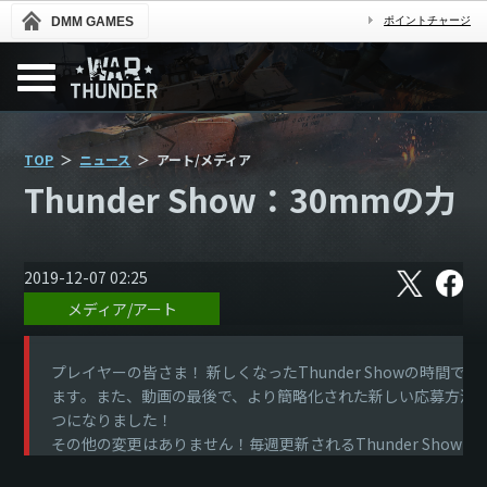
DMM GAMES
ポイントチャージ
TOP
ニュース
アート/メディア
Thunder Show：30mmの力
X
フ
2019-12-07 02:25
ェ
メディア/アート
イ
ス
ブ
ッ
プレイヤーの皆さま！ 新しくなったThunder Showの時
ク
ます。また、動画の最後で、より簡略化された新しい応募方法をご紹
つになりました！
その他の変更はありません！毎週更新されるThunder Show