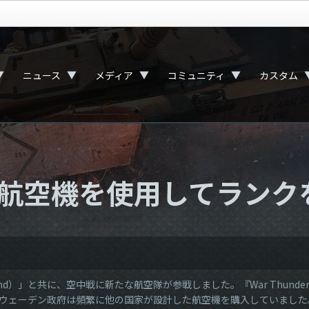
▼
▼
▼
▼
ニュース
メディア
コミュニティ
カスタム
航空機を使用してランク
 Wind）」と共に、空中戦に新たな航空隊が参戦しました。『War Th
ウェーデン政府は頻繁に他の国家が設計した航空機を購入していました