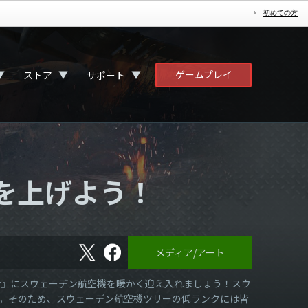
初めての方
ゲームプレイ
▼
▼
▼
ストア
サポート
を上げよう！
X
フ
メディア/アート
ェ
イ
ス
under』にスウェーデン航空機を暖かく迎え入れましょう！スウ
ブ
。そのため、スウェーデン航空機ツリーの低ランクには皆
ッ