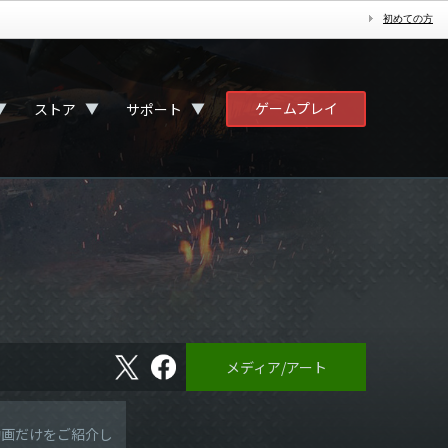
初めての方
ゲームプレイ
▼
▼
▼
ストア
サポート
X
フ
メディア/アート
ェ
イ
ス
ブ
動画だけをご紹介し
ッ