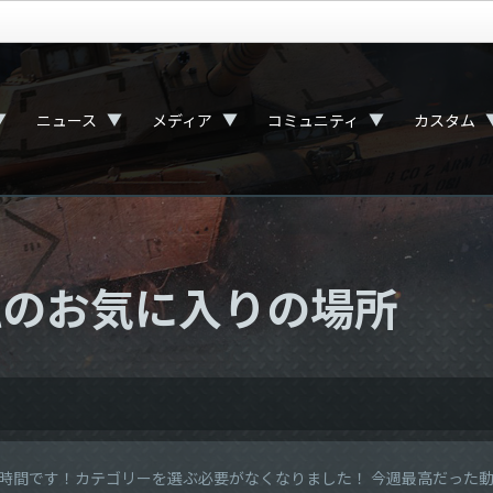
▼
▼
▼
▼
ニュース
メディア
コミュニティ
カスタム
w：私のお気に入りの場所
howの時間です！カテゴリーを選ぶ必要がなくなりました！ 今週最高だった