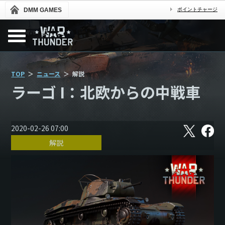
DMM GAMES
ポイントチャージ
TOP
ニュース
解説
ラーゴ I：北欧からの中戦車
X
フ
2020-02-26 07:00
ェ
解説
イ
ス
ブ
ッ
ク