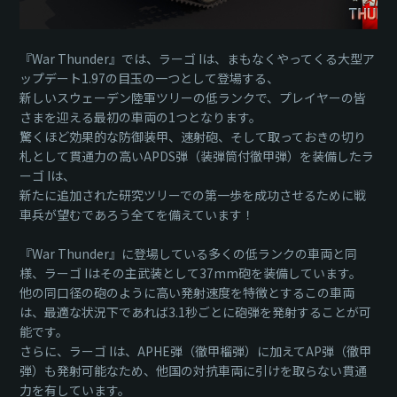
『War Thunder』では、ラーゴ Iは、まもなくやってくる大型ア
ップデート1.97の目玉の一つとして登場する、
新しいスウェーデン陸軍ツリーの低ランクで、プレイヤーの皆
さまを迎える最初の車両の1つとなります。
驚くほど効果的な防御装甲、速射砲、そして取っておきの切り
札として貫通力の高いAPDS弾（装弾筒付徹甲弾）を装備したラ
ーゴ Iは、
新たに追加された研究ツリーでの第一歩を成功させるために戦
車兵が望むであろう全てを備えています！
『War Thunder』に登場している多くの低ランクの車両と同
様、ラーゴ Iはその主武装として37mm砲を装備しています。
他の同口径の砲のように高い発射速度を特徴とするこの車両
は、最適な状況下であれば3.1秒ごとに砲弾を発射することが可
能です。
さらに、ラーゴ Iは、APHE弾（徹甲榴弾）に加えてAP弾（徹甲
弾）も発射可能なため、他国の対抗車両に引けを取らない貫通
力を有しています。