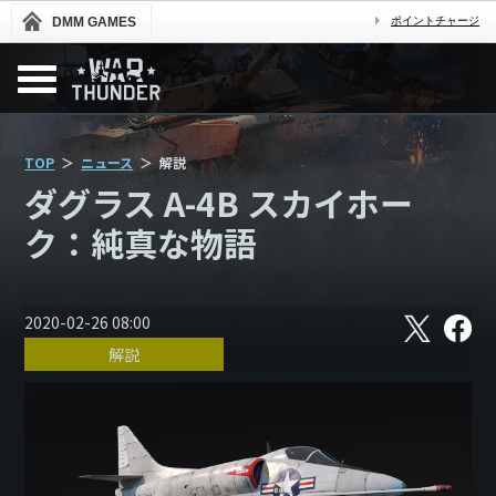
DMM GAMES
ポイントチャージ
TOP
ニュース
解説
ダグラス A-4B スカイホー
ク：純真な物語
X
フ
2020-02-26 08:00
ェ
解説
イ
ス
ブ
ッ
ク