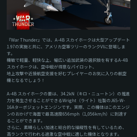
『War Thunder』では、A-4B スカイホークは大型アップデート
1.97の実施と共に、アメリカ空軍ツリーのランクVIに登場しま
す。
機敏で軽量、軽快な上、幅広い追加武装の選択肢を有するA-4B
スカイホークは、空中戦が得意なパイロット、
地上攻撃や近接航空支援を好むプレイヤーのお気に入りの航空
機となるでしょう！
A-4B スカイホークの要は、34.2kN（キロ・ニュートン）の推進
力を発生させることができるWright（ライト）社製のJ65-W-
16Aターボジェットエンジンです。実際、この機体はこのエンジ
ンのおかげで海面で最高速度656mph（1,056km/h）に到達す
ることができます。
さらに、素晴らしい加速と総合的な操縦性を有しているため、
高ランクで行われる過激な空中戦に適した機体となります。