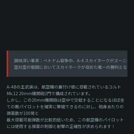
興味深い事実：ベトナム戦争中、A-4 スカイホークがズーニー・
空対空の戦闘においてスカイホークが収めた唯一の勝利となり
A-4Bの主武装は、航空機の翼付け根に搭載されているコルト
Mk.12 20mm機関砲2門で構成されています。
しかし、この20mm機関砲は空中で交戦することになるほぼ全
ての敵パイロットを確実に撃破できるのに対し、砲身あたりの
弾薬数が100発と
最大搭載可能弾数が比較的低いため、この航空機のパイロット
には使用する弾薬の制御と射撃の正確性が求められます！