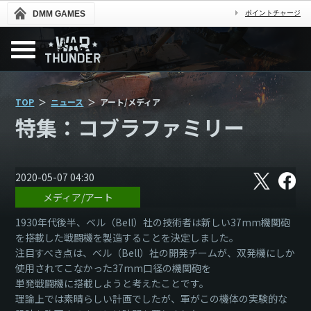
DMM GAMES
ポイントチャージ
TOP
ニュース
アート/メディア
特集：コブラファミリー
X
フ
2020-05-07 04:30
ェ
メディア/アート
イ
ス
ブ
1930年代後半、ベル（Bell）社の技術者は新しい37mm機関砲
ッ
を搭載した戦闘機を製造することを決定しました。
ク
注目すべき点は、ベル（Bell）社の開発チームが、双発機にしか
使用されてこなかった37mm口径の機関砲を
単発戦闘機に搭載しようと考えたことです。
理論上では素晴らしい計画でしたが、軍がこの機体の実験的な