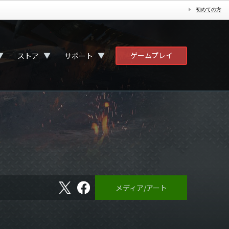
初めての方
ゲームプレイ
▼
▼
▼
ストア
サポート
X
フ
メディア/アート
ェ
イ
ス
ブ
ッ