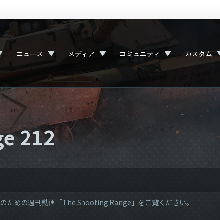
▼
▼
▼
▼
ニュース
メディア
コミュニティ
カスタム
ge 212
ための週刊動画「The Shooting Range」をご覧ください。