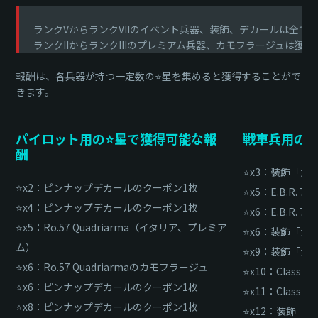
ランクVからランクVIIのイベント兵器、装飾、デカールは全て
ランクIIからランクIIIのプレミアム兵器、カモフラージュは
報酬は、各兵器が持つ一定数の⭐星を集めると獲得することがで
きます。
パイロット用の⭐星で獲得可能な報
戦車兵用の
酬
⭐x3：装飾「武
⭐x2：ピンナップデカールのクーポン1枚
⭐x5：E.B.R.
⭐x4：ピンナップデカールのクーポン1枚
⭐x6：E.B.R.
⭐x5：Ro.57 Quadriarma（イタリア、プレミア
⭐x6：装飾「武
ム）
⭐x9：装飾「武
⭐x6：Ro.57 Quadriarmaのカモフラージュ
⭐x10：Class
⭐x6：ピンナップデカールのクーポン1枚
⭐x11：Class
⭐x8：ピンナップデカールのクーポン1枚
⭐x12：装飾「