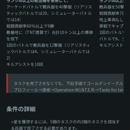
ランクIII以上の航空機を使用して、
ランクIII以上
アーケードバトルで敵兵器を40撃破（リアリス
敵兵器を50撃破
ティックバトルでは20、シミュレーターバトル
戦闘貢献率70％
では14）
地上車両もしく
戦闘貢献率60％以上で9勝
車戦でキャプチ
敵基地に（TNT換算で）合計10トン以上の爆弾
1回のバトルで
を投下
バトルで6、シ
1回のバトルで敵兵器を12撃破（リアリスティ
キルアシストを2
ックバトルでは4、シミュレーターバトルでは
2）
キルアシストを10回
タスクを完了させなくても、下記手順でゴールデンイーグルで⭐星
プロフィール→達成→Operation W.I.N.T.E.R.→Tasks for 
条件の詳細
⭐星を獲得するには、5個のタスクの内3個のタスクを該当す
る兵器で完了させる必要があります。