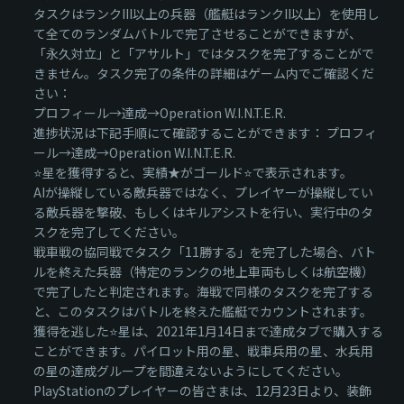
タスクはランクIII以上の兵器（艦艇はランクII以上）を使用し
て全てのランダムバトルで完了させることができますが、
「永久対立」と「アサルト」ではタスクを完了することがで
きません。タスク完了の条件の詳細はゲーム内でご確認くだ
さい：
プロフィール→達成→Operation W.I.N.T.E.R.
進捗状況は下記手順にて確認することができます： プロフィ
ール→達成→Operation W.I.N.T.E.R.
⭐星を獲得すると、実績★がゴールド⭐で表示されます。
AIが操縦している敵兵器ではなく、プレイヤーが操縦してい
る敵兵器を撃破、もしくはキルアシストを行い、実行中のタ
スクを完了してください。
戦車戦の協同戦でタスク「11勝する」を完了した場合、バト
ルを終えた兵器（特定のランクの地上車両もしくは航空機）
で完了したと判定されます。海戦で同様のタスクを完了する
と、このタスクはバトルを終えた艦艇でカウントされます。
獲得を逃した⭐星は、2021年1月14日まで達成タブで購入する
ことができます。パイロット用の星、戦車兵用の星、水兵用
の星の達成グループを間違えないようにしてください。
PlayStationのプレイヤーの皆さまは、12月23日より、装飾