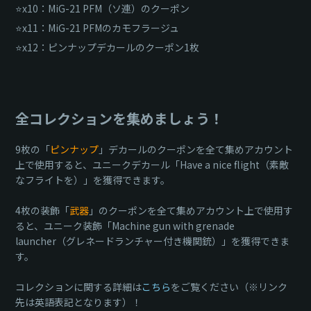
⭐x10：МiG-21 PFМ（ソ連）のクーポン
⭐x11：МiG-21 PFМのカモフラージュ
⭐x12：ピンナップデカールのクーポン1枚
全コレクションを集めましょう！
9枚の「
ピンナップ
」デカールのクーポンを全て集めアカウント
上で使用すると、ユニークデカール「Have a nice flight（素敵
なフライトを）」を獲得できます。
4枚の装飾「
武器
」のクーポンを全て集めアカウント上で使用す
ると、ユニーク装飾「Machine gun with grenade
launcher（グレネードランチャー付き機関銃）」を獲得できま
す。
コレクションに関する詳細は
こちら
をご覧ください（※リンク
先は英語表記となります）！