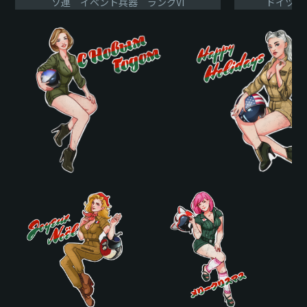
ソ連 イベント兵器 ランクVI
ドイツ 