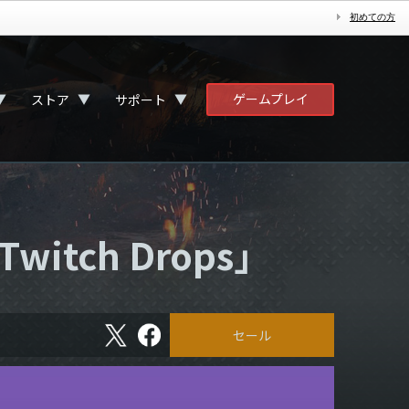
初めての方
ゲームプレイ
▼
▼
▼
ストア
サポート
itch Drops」
X
フ
セール
ェ
イ
ス
ブ
ッ