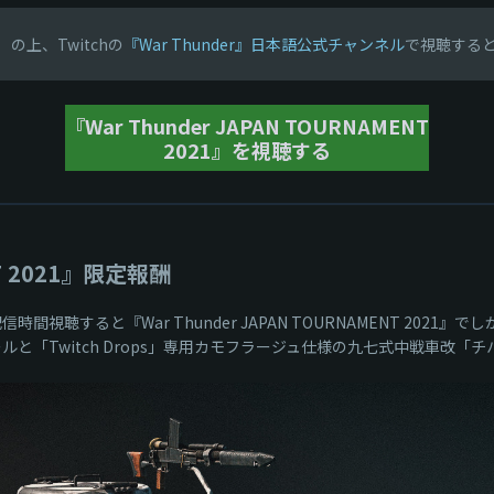
）
の上、Twitchの
『War Thunder』日本語公式チャンネル
で視聴する
『War Thunder JAPAN TOURNAMENT
2021』を視聴する
NT 2021』限定報酬
配信時間視聴すると『War Thunder JAPAN TOURNAMENT 2021
デカールと「Twitch Drops」専用カモフラージュ仕様の九七式中戦車改