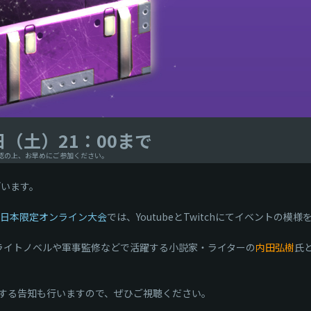
日（土）21：00まで
確認の上、お早めにご参加ください。
ざいます。
の日本限定オンライン大会
では、YoutubeとTwitchにてイベントの
ライトノベルや軍事監修などで活躍する小説家・ライターの
内田弘樹
氏
する告知も行いますので、ぜひご視聴ください。