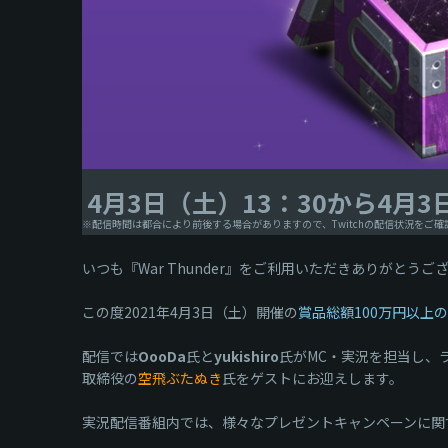
4月3日（土）13：30から4月3
※配信時間は都合により前後する場合がありますので、Twitchの配信状況をご
いつも『War Thunder』をご利用いただきありがとうご
この度2021年4月3日（土）開催の
賞品総額100万円以上
配信では
OooDa
氏と
yukishiro
氏がMC・実況を担当し、
取締役の
空飛ぶたぬき
氏をゲストにお迎えします。
実況配信番組内では、様々なプレゼントキャンペーンに関