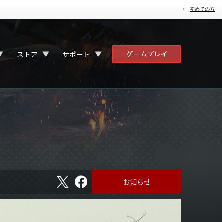
初めての方
ゲームプレイ
▼
▼
▼
ストア
サポート
X
フ
お知らせ
ェ
イ
ス
ブ
ッ