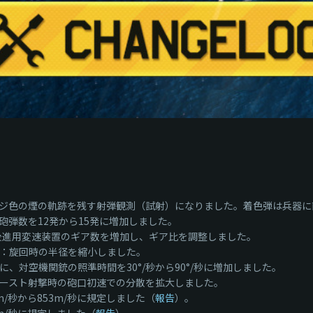
ンジ色の煙の軌跡を残す射弾観測（試射）になりました。着色弾は兵器に
弾数を12発から15発に増加しました。
後進用変速装置のギア数を増加し、ギア比を調整しました。
：旋回時の半径を縮小しました。
、対空機関銃の照準時間を30°/秒から90°/秒に増加しました。
、バースト射撃時の砲口初速での分散を拡大しました。
0m/秒から853m/秒に規定しました（
報告
）。