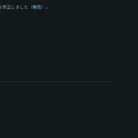
を修正しました（
報告
）。