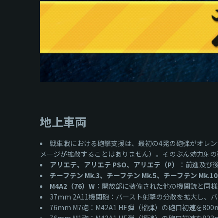
地上車両
戦車戦における砲撃支援は、最初の4発の砲弾がオレ
メージが拡散することはありません）。そのぶん効力射の砲
アリエテ、アリエテ PSO、アリエテ（P）
：前進及び
チーフテン Mk.3、チーフテン Mk.5、チーフテン Mk.10
M4A2（76）W
：開放部に装備された他の機関銃と同様に
37mm 2А11機関砲：バースト射撃の分散を拡大し
76mm M7砲：M42A1 HE弾（榴弾）の砲口初速を80