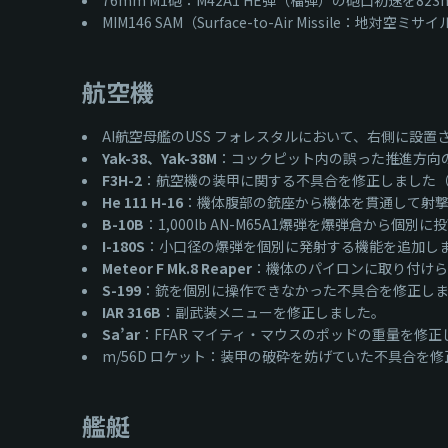
76mm M1砲：M42A1 HE弾（榴弾）の砲口初速を82
MIM146 SAM（Surface-to-Air Missil
航空機
AI航空母艦のUSS フォレスタルにおいて、右側に設
Yak-38、Yak-38M
：コックピット内の誤った推進方向
F3H-2
：航空機の装甲に関する不具合を修正しました
He 111 H-16
：機体腹部の銃座から機体を貫通して射
B-10B
：1,000lb AN-M65A1爆弾を爆弾倉から個
I-180S
：小口径の爆弾を個別に発射する機能を追加し
Meteor F Mk.8 Reaper
：機体のパイロンに取り付けられた1,
S-199
：銃を個別に操作できなかった不具合を修正し
IAR 316B
：副武装メニューを修正しました。
Sa’ar
：FFAR マイティ・マウスのポッドの重量を修正
m/56D ロケット：装甲の破砕を妨げていた不具合を
艦艇