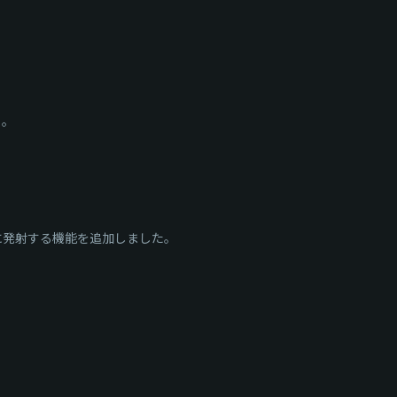
）。
弾を個別に発射する機能を追加しました。