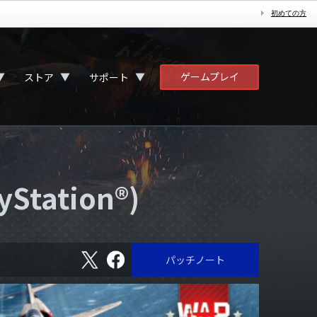
初めての方
ゲームプレイ
▼
▼
▼
ストア
サポート
Station®)
X
フ
パッチノート
ェ
イ
ス
ブ
ッ