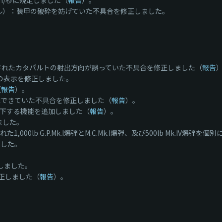
3m/秒に規定しました（
報告
）。
e：地対空ミサイル）：装甲の破砕を妨げていた不具合を修正しました。
置されたカタパルトの射出方向が誤っていた不具合を修正しました（
報告
の表示を修正しました。
（
報告
）。
撃できていた不具合を修正しました（
報告
）。
別に投下する機能を追加しました（
報告
）。
ました。
000lb G.P.Mk.I爆弾とM.C.Mk.I爆弾、及び500lb Mk.IV爆
ました。
しました。
修正しました（
報告
）。