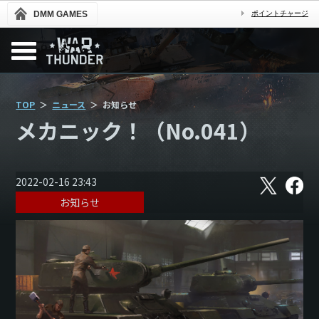
DMM GAMES
ポイントチャージ
TOP
ニュース
お知らせ
メカニック！（No.041）
X
フ
2022-02-16 23:43
ェ
お知らせ
イ
ス
ブ
ッ
ク