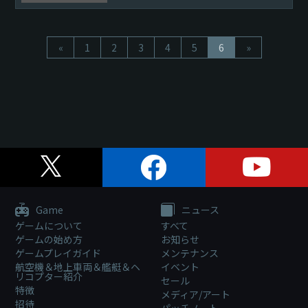
が完了いたしました。 メンテナンスにご協力いただきありが
とうございました。
«
1
2
3
4
5
6
»
『War T...
Game
ニュース
ゲームについて
すべて
ゲームの始め方
お知らせ
ゲームプレイガイド
メンテナンス
航空機＆地上車両＆艦艇＆ヘ
イベント
リコプター紹介
セール
特徴
メディア/アート
招待
パッチノート