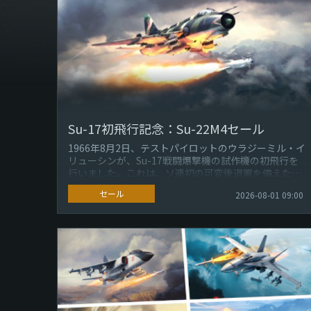
Su-17初飛行記念：Su-22M4セール
1966年8月2日、テストパイロットのウラジーミル・イ
リューシンが、Su-17戦闘爆撃機の試作機の初飛行を
行いました。これは、ソ連初の可変後退翼を備えた航
空機でした。Su-20やS...
セール
2026-08-01 09:00