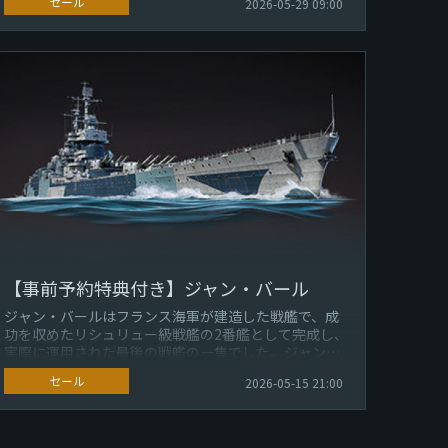
セール
2026-05-29 09:00
【事前予約特典付き】ジャン・バール
ジャン・バールはフランス海軍が建造した戦艦で、成
功を収めたリシュリュー級戦艦の2番艦として完成し、
実際に運用された最後の戦艦の一隻でした。ジャン・
バール 戦艦 フランス ランクVI...
セール
2026-05-15 21:00