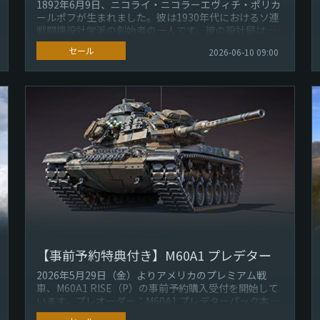
1892年6月9日、ニコライ・ニコラーエヴィチ・ポリカ
ールポフが生まれました。彼は1930年代におけるソ連
戦闘機設計学派の創始者の一人です。彼の設計局は、I-
16（世界初の量産型引...
セール
2026-06-10 09:00
【事前予約特典付き】M60A1 プレデター
2026年5月29日（金）よりアメリカのプレミアム戦
車、M60A1 RISE（P）の事前予約購入受付を開始して
います。プレオーダー：M60A1 プレデターパック本パ
ックの内容：－ ...