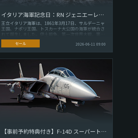
イタリア海軍記念日：RN ジェニエーレ＆セール＆デカール
王立イタリア海軍は、1861年3月17日、サルデーニャ
王国、ナポリ王国、トスカーナ大公国の海軍が統合さ
れて誕生しました。伊土戦争、第一次世界大戦、第二
次世界大戦に参戦し、1946年...
セール
2026-06-11 09:00
【事前予約特典付き】F-14D スーパートムキャット