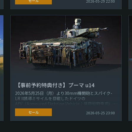
セール
2026-05-29 22:00
【事前予約特典付き】プーマ u14
2026年5月25日（月）より30mm機関砲とスパイク-
LR II誘導ミサイルを搭載したドイツの
AFV（Armoured Fighting Vehicle：装甲戦闘車両）プ
ーマ u...
セール
2026-05-25 23:00