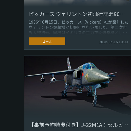
ビッカース ウェリントン初飛行記念90周年：ウェリントン Mk Icセール
1936年6月15日、ビッカース（Vickers）社が設計した
ウェリントン爆撃機が初飛行を行いました。第二次世
界大戦初頭、同機はイギリスの主力夜間爆撃機とし
て、ドイツ、北アフリカ、...
セール
2026-06-16 10:00
【事前予約特典付き】J-22M1A：セルビアの鷲