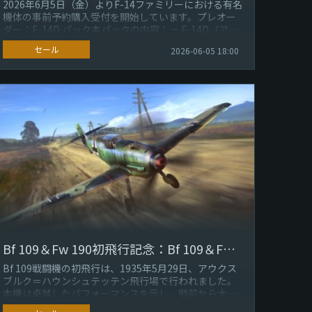
2026年6月5日（金）よりF-14ファミリーにおける有名
機体の事前予約購入受付を開始しています。プレオー
ダー：F-14D パック本パックの内容：－ F-14D（アメ
リカ、ランクV...
セール
2026-06-05 18:00
Bf 109＆Fw 190初飛行記念：Bf 109＆Fw 190派生型
Bf 109戦闘機の初飛行は、1935年5月29日、アウクス
ブルク＝ハウンシュテッテン飛行場で行われました。
本機は卓越したパフォーマンスを示し、戦前から大戦
初期にかけてドイツ空軍の...