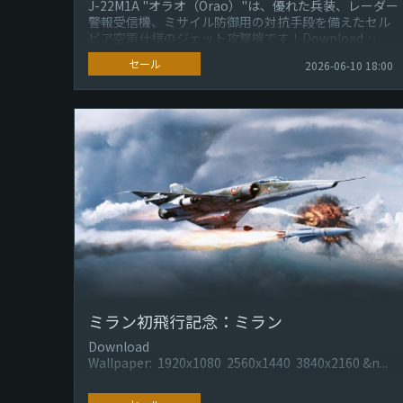
J-22M1A "オラオ（Orao）"は、優れた兵装、レーダー
警報受信機、ミサイル防御用の対抗手段を備えたセル
ビア空軍仕様のジェット攻撃機です！Download
Wallpaper...
セール
2026-06-10 18:00
ミラン初飛行記念：ミラン
Download
Wallpaper: 1920x1080 2560x1440 3840x2160 &n...