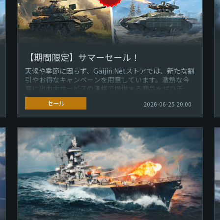
【期間限定】サマーセール！
天候や季節に因らず、Gaijin.Netストアでは、新たな割
引やお得なキャンペーンを用意しています。激熱な今
夏に出血大サービスの価格で提供する商品をぜひチェ
ックしてください！ 6月...
セール
2026-06-25 20:00