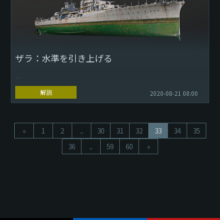
ザラ：水準を引き上げる
Download Wallpaper: 1920x1080 2560x1440
解説
2020-08-21 08:00
3840x2160
機動力・防御力・火力のバランスがほぼ完璧といえる...
«
1
2
...
30
31
32
33
34
35
36
...
59
60
»