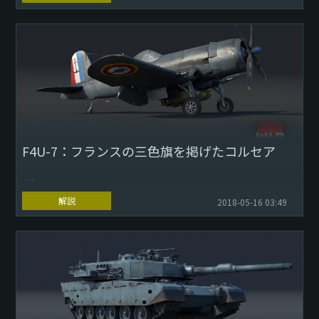
2560x1440
『War Thunder』のアップデート...
F4U-7：フランスの三色旗を掲げたコルセア
解説
2018-05-16 03:49
Download Wallpaper: 1280x1024 1920x1080
2560x1440