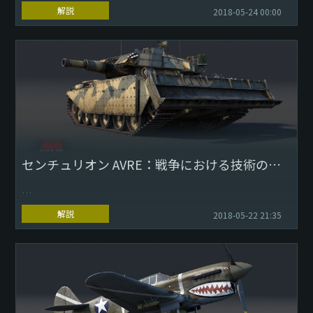
解説
2018-05-24 00:00
これまで、『War Thunder』の地中海の戦域では数えきれな
いほどの戦闘が繰り広げられてきましたが、アップデート
1.79で、戦車兵の皆さまは北ア...
センチュリオン AVRE：戦争における技術の結晶
Download Wallpaper:
解説
2018-05-22 21:35
1280x1024
1920x1080
2560x1440