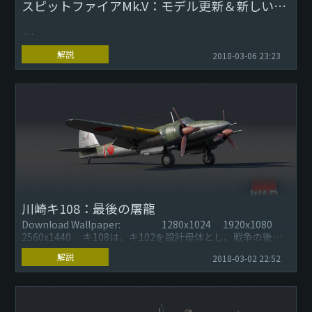
スピットファイアMk.V：モデル更新＆新しい派生型
解説
2018-03-06 23:23
Download Wallpaper: 1280x1024 1920x1080
2560x1440
イギリス空軍のファンの皆さまは、まもなく行わ...
川崎キ108：最後の屠龍
Download Wallpaper: 1280x1024 1920x1080
2560x1440 キ108は、キ102を設計母体とし、戦争の後半
に製造され...
解説
2018-03-02 22:52