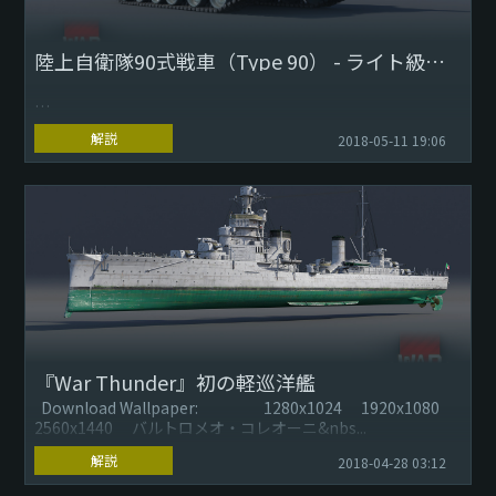
簡潔に言えば、フラ...
陸上自衛隊90式戦車（Type 90） - ライト級の強打者
Download Wallpaper:
解説
2018-05-11 19:06
1280x1024
1920x1080
2560x1440
90（きゅうまる）式戦車は...
『War Thunder』初の軽巡洋艦
Download Wallpaper: 1280x1024 1920x1080
2560x1440 バルトロメオ・コレオーニ&nbs...
解説
2018-04-28 03:12