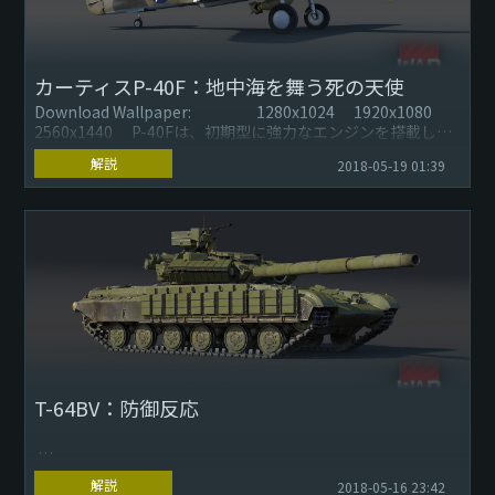
カーティスP-40F：地中海を舞う死の天使
Download Wallpaper: 1280x1024 1920x1080
2560x1440 P-40Fは、初期型に強力なエンジンを搭載した
&nb...
ことにより...
解説
2018-05-19 01:39
T-64BV：防御反応
解説
2018-05-16 23:42
Download Wallpaper: 1280x1024 1920x1080