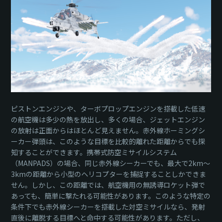
ピストンエンジンや、ターボプロップエンジンを搭載した低速
の航空機は多少の熱を放出し、多くの場合、ジェットエンジン
の放射は正面からはほとんど見えません。赤外線ホーミングシ
ーカー弾頭は、このような目標を比較的離れた距離からでも探
知することができます。携帯式防空ミサイルシステム
（MANPADS）の場合、同じ赤外線シーカーでも、最大で2km～
3kmの距離から小型のヘリコプターを捕捉することしかできま
せん。しかし、この距離では、航空機用の無誘導ロケット弾で
あっても、簡単に撃たれる可能性があります。このような特定の
条件下でも赤外線シーカーを搭載した対空ミサイルなら、発射
直後に離脱する目標へと命中する可能性があります。ただし、