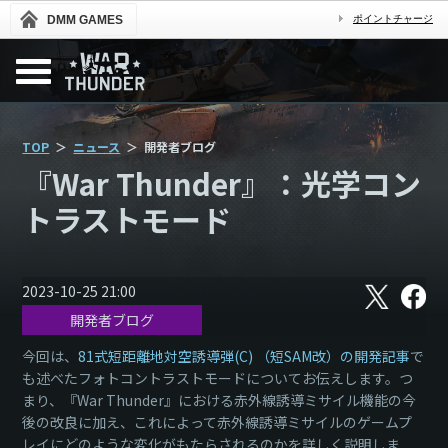
DMM GAMES
ポイントチャージ
TOP
ニュース
開発者ブログ
『War Thunder』：光学コン
トラストモード
X
フ
2023-10-25 21:00
ェ
開発者ブログ
イ
ス
ブ
今回は、
81式短距離地対空誘導弾(C) （短SAM改）の開発記事
で
ッ
も述べたフォトコントラストモードについてお伝えします。つ
ク
まり、『War Thunder』における赤外線誘導ミサイル機能の今
後の改良に加え、これによって赤外線誘導ミサイルのゲームプ
レイにどのような変化がもたらされるのかを詳しく説明しま