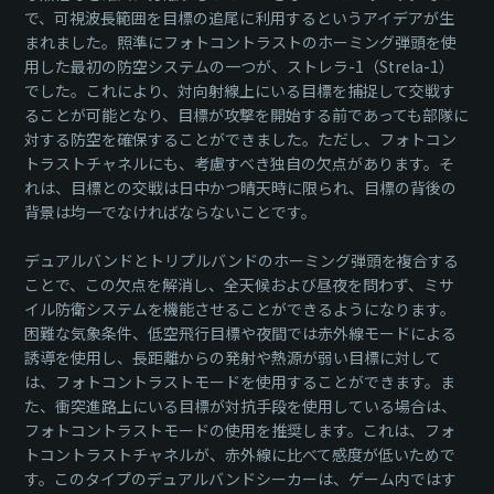
で、可視波長範囲を目標の追尾に利用するというアイデアが生
まれました。照準にフォトコントラストのホーミング弾頭を使
用した最初の防空システムの一つが、ストレラ-1（Strela-1）
でした。これにより、対向射線上にいる目標を捕捉して交戦す
ることが可能となり、目標が攻撃を開始する前であっても部隊に
対する防空を確保することができました。ただし、フォトコン
トラストチャネルにも、考慮すべき独自の欠点があります。そ
れは、目標との交戦は日中かつ晴天時に限られ、目標の背後の
背景は均一でなければならないことです。
デュアルバンドとトリプルバンドのホーミング弾頭を複合する
ことで、この欠点を解消し、全天候および昼夜を問わず、ミサ
イル防衛システムを機能させることができるようになります。
困難な気象条件、低空飛行目標や夜間では赤外線モードによる
誘導を使用し、長距離からの発射や熱源が弱い目標に対して
は、フォトコントラストモードを使用することができます。ま
た、衝突進路上にいる目標が対抗手段を使用している場合は、
フォトコントラストモードの使用を推奨します。これは、フォ
トコントラストチャネルが、赤外線に比べて感度が低いためで
す。このタイプのデュアルバンドシーカーは、ゲーム内ではす