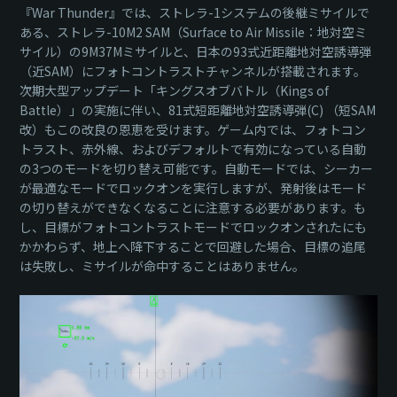
『War Thunder』では、ストレラ-1システムの後継ミサイルで
ある、ストレラ-10M2 SAM（Surface to Air Missile：地対空ミ
サイル）の9M37Mミサイルと、日本の93式近距離地対空誘導弾
（近SAM）にフォトコントラストチャンネルが搭載されます。
次期大型アップデート「キングスオブバトル（Kings of
Battle）」の実施に伴い、81式短距離地対空誘導弾(C) （短SAM
改）もこの改良の恩恵を受けます。ゲーム内では、フォトコン
トラスト、赤外線、およびデフォルトで有効になっている自動
の3つのモードを切り替え可能です。自動モードでは、シーカー
が最適なモードでロックオンを実行しますが、発射後はモード
の切り替えができなくなることに注意する必要があります。も
し、目標がフォトコントラストモードでロックオンされたにも
かかわらず、地上へ降下することで回避した場合、目標の追尾
は失敗し、ミサイルが命中することはありません。