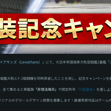
アサンズ（Leviathans）」
にて、大日本帝国海軍大和型戦艦1番艦「
r』へ戦艦大和とF-2戦闘機を同時実装したことを祝し、記念キャンペーン
、全て集めると軍艦旗
「非理法権天」
や限定称号
「対艦番長」
を差し上
オリジナルのデカールデザイン原案を募集します！最優秀賞作品はゲーム