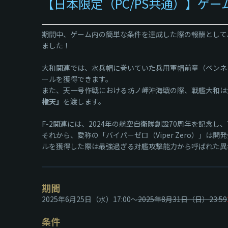
【日本限定（PC/PS共通）】ゲ
期間中、ゲーム内の簡単な条件を達成した際の報酬として
ました！
大和関連では、水兵帽に巻いていた兵用軍帽前章（ペンネ
ールを獲得できます。
また、天一号作戦における坊ノ岬沖海戦の際、戦艦大和は
権天」
を渡します。
F-2関連には、2024年の航空自衛隊創設70周年を記念
それから、愛称の「バイパーゼロ（Viper Zero）」は開発会社G
ルを獲得した際は最強過ぎる対艦攻撃能力から呼ばれた異
期間
2025年6月25日（水）17:00～
2025年8月31日（日）23:59
条件