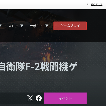
初めての方
ゲームプレイ
▼
▼
▼
ストア
サポート
衛隊F-2戦闘機ゲ
X
フ
イベント
ェ
イ