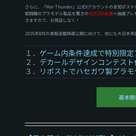
さらに、『War Thunder』公式Xアカウントの告知ポ
戦闘機のプラモデル製品を驚きの
合計150名様
へ抽選プレ
きますので、お見逃しなく！
2025年8月の某駆逐艦映画公開に向けて、他にも大日
１．
ゲーム内条件達成で特別限定
２．
デカールデザインコンテスト
３．
リポストでハセガワ製プラモ
基本無