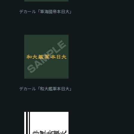
デカール「軍海國帝本日大」
デカール「和大艦軍本日大」