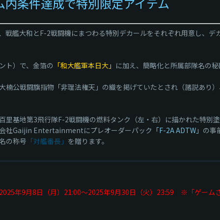
ーム内条件達成で特別限定アイテム
、戦艦大和とF-2戦闘機にまつわる特別デカールをそれぞれ用意し、デ
ント）で、金箔の
「和大艦軍本日大」
に加え、簡略化と所属部隊名の秘
大楠公戦闘旗指物「非理法権天」の織を掲げていたとされ（諸説あり）
し、百里基地第3飛行隊F-2戦闘機の燃料タンク（左・右）に描かれた特
aijin Entertainmentにプレオーダーパック
「F-2A ADTW」
の事
名の称号
「対艦番長」
を贈ります。
2025年9月8日（月）21:00～2025年9月30日（火）23:59 ※