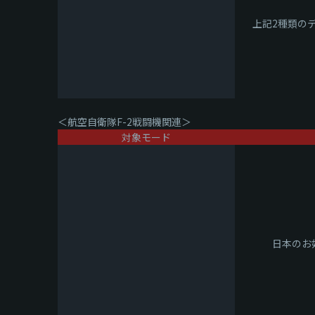
上記2種類の
＜航空自衛隊F-2戦闘機関連＞
対象モード
日本のお