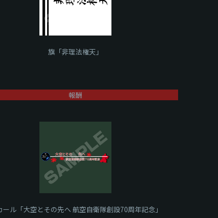
旗「非理法権天」
報酬
カール「大空とその先へ 航空自衛隊創設70周年記念」