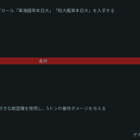
デカール「軍海國帝本日大」「和大艦軍本日大」を入手する
条件
好きな航空機を使用し、5トンの基地ダメージを与える
デ