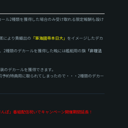
カール2種類を獲得した場合のみ受け取れる限定報酬も設け
匿により黄織出の
「軍海國帝本日大」
をイメージしたデカ
、2種類のデカールを獲得した暁には艦艇用の旗
「非理法
別塗装のデカールを獲得できます。
前予約特典用に取られてしまったので・・・2種類のデカー
「ゲームさんぽ」番組配信祝いでキャンペーン開催期間延長！