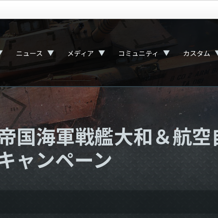
▼
▼
▼
▼
ニュース
メディア
コミュニティ
カスタム
帝国海軍戦艦大和＆航空自
キャンペーン