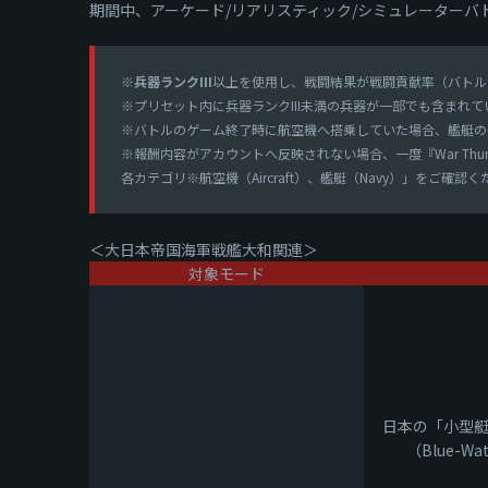
期間中、アーケード/リアリスティック/シミュレーター
※
兵器ランクIII
以上を使用し、戦闘結果が戦闘貢献率（バトル
※プリセット内に兵器ランクIII未満の兵器が一部でも含まれて
※バトルのゲーム終了時に航空機へ搭乗していた場合、艦艇の
※報酬内容がアカウントへ反映されない場合、一度『War T
各カテゴリ※航空機（Aircraft）、艦艇（Navy）」をご確認
＜大日本帝国海軍戦艦大和関連＞
対象モード
日本の「小型艇：
（Blue-