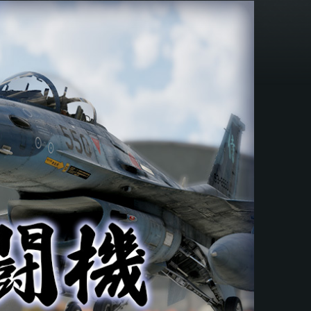
ス
ブ
ッ
ク