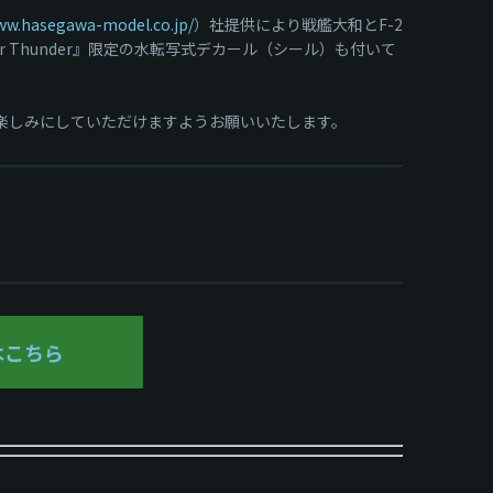
ww.hasegawa-model.co.jp/
）社提供により戦艦大和とF-2
Thunder』限定の水転写式デカール（シール）も付いて
お楽しみにしていただけますようお願いいたします。
はこちら