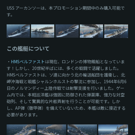
USS アーカンソーは、本プロモーション期間中のみ購入可能で
す。
この艦艇について
・
HMSベルファスト
は現在、ロンドンの博物館船となっていま
す！しかし、20世紀半ばには、多くの戦闘で活躍しました。
HMSベルファストは、ソ連に向かう北の輸送船団を護衛し、北
岬沖海戦と戦艦シャルンホルストの撃沈に参加し、1944年6月6
日のノルマンディー上陸作戦では射撃支援を行いました。ゲー
ム内では、本軽巡洋艦は強固に防御された弾薬庫、強力な対空
砲列、そして驚異的な片舷斉射を行うことが可能です。しか
し、AP弾（徹甲弾）を備えていないため、本艦は敵に接近する
必要があります。