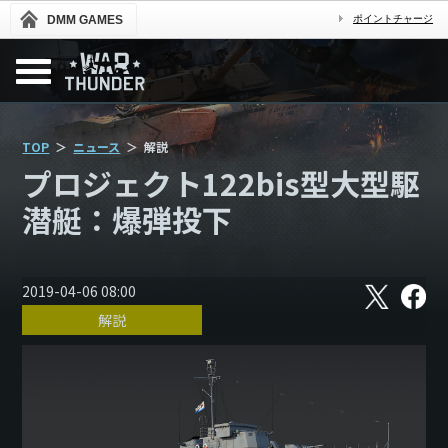
DMM GAMES
ポイントチャージ
TOP
ニュース
解説
プロジェクト122bis型大型駆
潜艇：爆弾投下
X
フ
2019-04-06 08:00
ェ
解説
イ
ス
ブ
ッ
ク