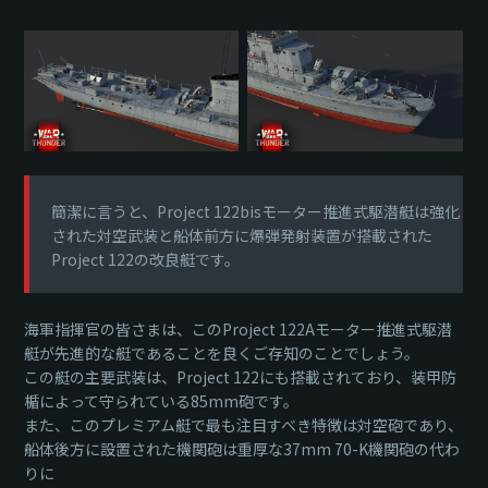
簡潔に言うと、Project 122bisモーター推進式駆潜艇は強化
された対空武装と船体前方に爆弾発射装置が搭載された
Project 122の改良艇です。
海軍指揮官の皆さまは、このProject 122Aモーター推進式駆潜
艇が先進的な艇であることを良くご存知のことでしょう。
この艇の主要武装は、Project 122にも搭載されており、装甲防
楯によって守られている85mm砲です。
また、このプレミアム艇で最も注目すべき特徴は対空砲であり、
船体後方に設置された機関砲は重厚な37mm 70-K機関砲の代わ
りに