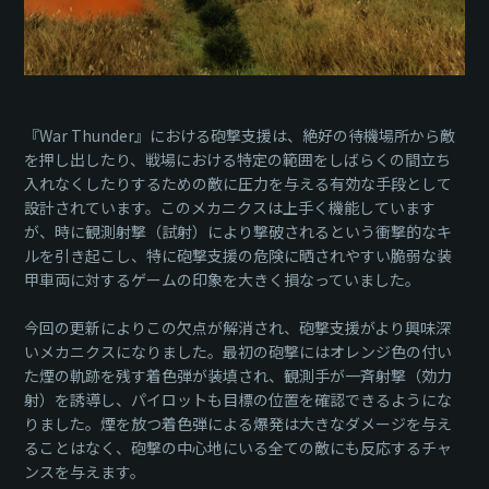
『War Thunder』における砲撃支援は、絶好の待機場所から敵
を押し出したり、戦場における特定の範囲をしばらくの間立ち
入れなくしたりするための敵に圧力を与える有効な手段として
設計されています。このメカニクスは上手く機能しています
が、時に観測射撃（試射）により撃破されるという衝撃的なキ
ルを引き起こし、特に砲撃支援の危険に晒されやすい脆弱な装
甲車両に対するゲームの印象を大きく損なっていました。
今回の更新によりこの欠点が解消され、砲撃支援がより興味深
いメカニクスになりました。最初の砲撃にはオレンジ色の付い
た煙の軌跡を残す着色弾が装填され、観測手が一斉射撃（効力
射）を誘導し、パイロットも目標の位置を確認できるようにな
りました。煙を放つ着色弾による爆発は大きなダメージを与え
ることはなく、砲撃の中心地にいる全ての敵にも反応するチャ
ンスを与えます。