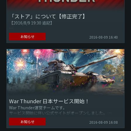
「ストア」について【修正完了】
【2016/8/9 19:30 追記】
War Thunder運営チームです。
お知らせ
2016-08-09 16:40
「ストア」遷移先の問題につきまして、修正作業が完了いた
しました。
現在は正常にご購入頂...
War Thunder 日本サービス開始！
War Thunder運営チームです。
サービス開始に伴い公式サイトがオープンしました。
今後は本サイトから日本語での告知情報の掲載やゲームの紹
お知らせ
2016-08-09 16:08
介などが行われます。
また、日...