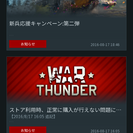
新兵応援キャンペーン:第二弾
お知らせ
2016-08-17 18:46
◆サービス開始記念イベントの第二弾を実施！
War Thunder運営チームです。
DMMからのサービス開始を記念し、「新兵応援キャンペー
ン」の...
ストア利用時、正常に購入が行えない問題について【8/17追記】
【2016/8/17 16:05 追記】
ストア商品購入時、購入画面でのキャンセル又は購入画面の
お知らせ
2016-08-17 16:05
ブラウザを閉じてしまうと、