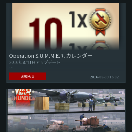
Operation S.U.M.M.E.R. カレンダー
2016年8月1日アップデート
お知らせ
2016-08-09 16:02
航空機、戦車操縦士のみなさん、司令部から新しい指令が届
いています：
・『Operation S.U.M.M.E.R.』で殊勲章を受け...