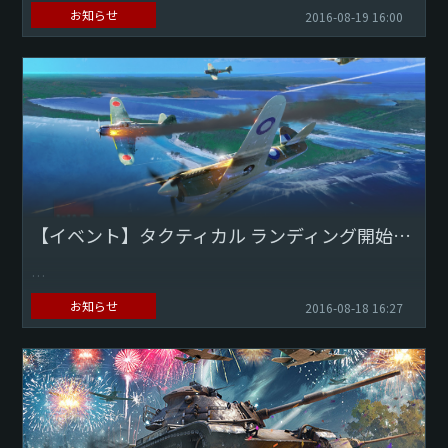
お知らせ
2016-08-19 16:00
海戦スターターパックを30%オフで購入できます。
プレオーダーのボーナスを獲得できる、このチャンスを見逃
さないでください！
...
【イベント】タクティカル ランディング開始のお知らせ
このイベントは 8/17～8/21までの期間中、開催されていま
お知らせ
2016-08-18 16:27
す。
海戦CBTへの参加権を獲得するチャンスです！
あなたも 海戦CBTに参加す...