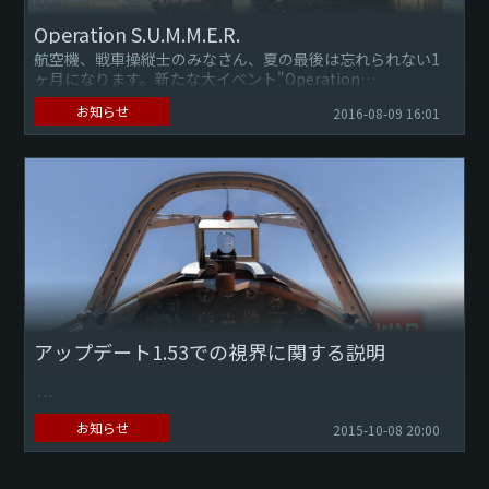
Operation S.U.M.M.E.R.
航空機、戦車操縦士のみなさん、夏の最後は忘れられない1
ヶ月になります。新たな大イベント"Operation
S.U.M.M.E.R."をご案内いたします。空、そして地上の最高の
お知らせ
2016-08-09 16:01
戦士...
アップデート1.53での視界に関する説明
アップデート1.53「ファイア・ストーム（Fire Storm）」で
お知らせ
2015-10-08 20:00
Dagor Engine 4.0へと変更され、地上車両や航空機の視界の
改良により、 ゲームに大幅な変更...