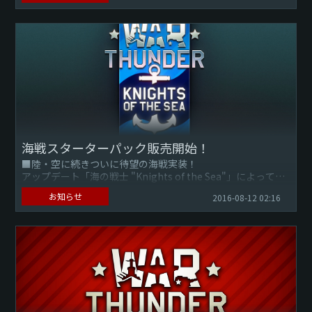
再度、購入しようとした際に、対象商品の購入画面に...
海戦スターターパック販売開始！
■陸・空に続きついに待望の海戦実装！
アップデート「海の戦士 "Knights of the Sea"」によって、
ついに海戦が実装されます！
お知らせ
2016-08-12 02:16
アップデートは今年中に行われる予定...