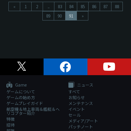
«
1
2
...
83
84
85
86
87
88
89
90
91
»
Game
ニュース
ゲームについて
すべて
ゲームの始め方
お知らせ
ゲームプレイガイド
メンテナンス
航空機＆地上車両＆艦艇＆ヘ
イベント
リコプター紹介
セール
特徴
メディア/アート
招待
パッチノート
部隊