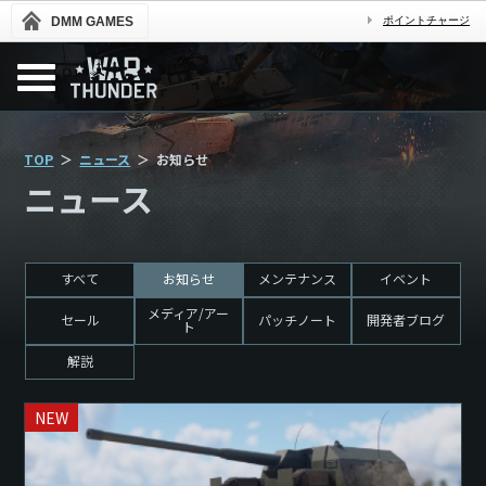
DMM GAMES
ポイントチャージ
TOP
ニュース
お知らせ
ニュース
すべて
お知らせ
メンテナンス
イベント
メディア/アー
セール
パッチノート
開発者ブログ
ト
解説
NEW