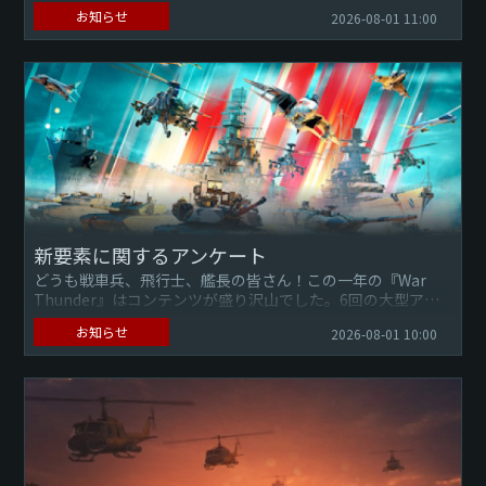
ート計画にようこそ。今回は、航空機、地上車両、艦艇の
お知らせ
2026-08-01 11:00
BR（バトルレーティング）の変更を実施予定です。ぜひ下部
フォーラム...
新要素に関するアンケート
どうも戦車兵、飛行士、艦長の皆さん！この一年の『War
Thunder』はコンテンツが盛り沢山でした。6回の大型アッ
プデート、数百種類もの新たな地上車両・航空機・艦艇、マ
お知らせ
2026-08-01 10:00
ップのリメ...