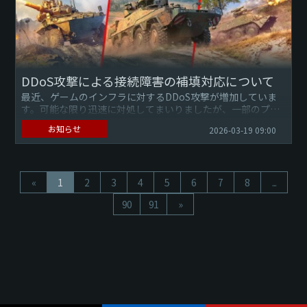
DDoS攻撃による接続障害の補填対応について
最近、ゲームのインフラに対するDDoS攻撃が増加していま
す。可能な限り迅速に対処してまいりましたが、一部のプレ
イヤーの皆さまに認証や戦闘への参加に関する問題が発生し
お知らせ
2026-03-19 09:00
ました。長らくお...
«
1
2
3
4
5
6
7
8
...
90
91
»