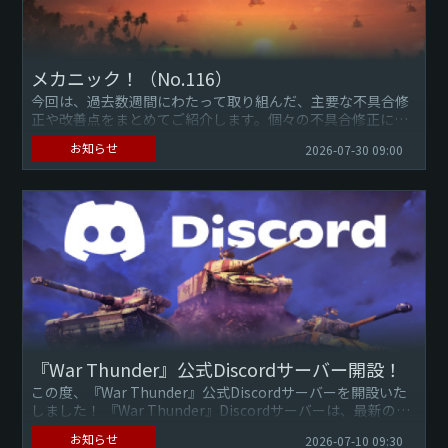
メカニック！（No.116）
今回は、過去数週間にわたって取り組んだ、主要な不具合修
正や改善点をまとめてご紹介します。個々の不具合修正につ
いて確認したい場合は、 公式サイトのチェンジログをご覧く
お知らせ
2026-07-30 09:00
ださい。不具合を...
『War Thunder』公式Discordサーバー開設！
この度、『War Thunder』公式Discordサーバーを開設いた
しました！ 『War Thunder』Discordサーバーは、最新のゲ
ームニュースを入手したり、他のコミュニ...
お知らせ
2026-07-10 09:30