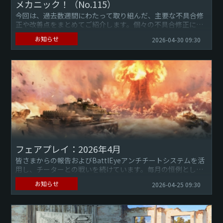
メカニック！（No.115）
今回は、過去数週間にわたって取り組んだ、主要な不具合修
正や改善点をまとめてご紹介します。個々の不具合修正につ
いて確認したい場合は、 公式サイトのチェンジログをご覧く
お知らせ
2026-04-30 09:30
ださい。不具合を...
フェアプレイ：2026年4月
皆さまからの報告およびBattlEyeアンチチートシステムを活
用し、チーターとの戦いを続けています。毎月の恒例とし
て、過去1か月を通して利用停止させたプレイヤー情報を共有
お知らせ
2026-04-25 09:30
します。『...