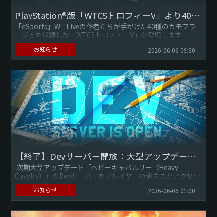
PlayStation®版「WTCSトロフィーV」より40個の新しいスキンを獲得可能！
「eSports」WT Liveの作者たちが手がけた40種のカモフラ
ージュを収録した「WTCSトロフィー V」が登場します！こ
の新トロフィーには、地上車両と航空機の様々な兵器向け
お知らせ
2026-06-06 09:30
に...
【終了】Devサーバー開放：大型アップデート「ヘビーキャバルリー（Heavy Cavalry）」※6月18日 17:00更新
次期大型アップデート「ヘビーキャバルリー（Heavy
Cavalry）」のDevサーバーをプレイヤーの皆さまがアクセス
できるように開放！ 6月6日...
お知らせ
2026-06-06 02:00