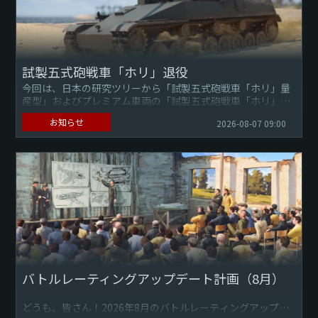
試製五式砲戦車「ホリ」退役
今回は、日本の研究ツリーから「試製五式砲戦車「ホリ」量
産型」およびプレミアム車両の「試製五式砲戦車「ホリ」試
作型」の両自走砲の削除と、それぞれの販売終了について事
お知らせ
2026-08-07 09:00
前にお知らせします...
バトルレーティングアップデート計画（8月）
どうも、皆さん！2026年8月のバトルレーティングアップデ