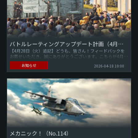
バトルレーティングアップデート計画（4月）※4月28日（火）11：00更新
【4月28日（火）追記】どうも、皆さん！フィードバックを
お寄せいただき、誠にありがとうございます。こちらが4月に
予定されている最終的なバトルレーティング変更となりま
お知らせ
2026-04-18 10:00
す。詳細について...
メカニック！（No.114）