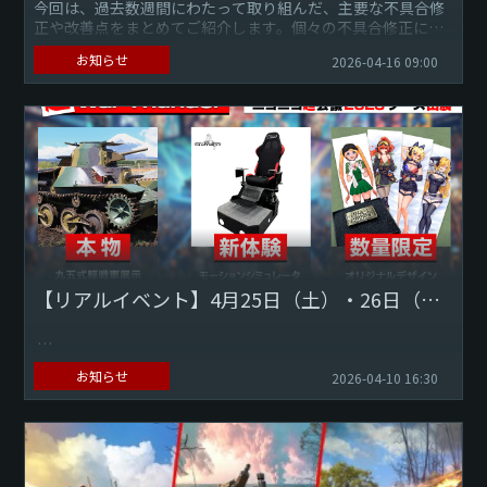
今回は、過去数週間にわたって取り組んだ、主要な不具合修
正や改善点をまとめてご紹介します。個々の不具合修正につ
いて確認したい場合は、 公式サイトのチェンジログをご覧く
お知らせ
2026-04-16 09:00
ださい。不具合を...
【リアルイベント】4月25日（土）・26日（日）ニコニコ超会議2026『超War Thunder（DMM GAMES）』ブース出展
いつも『War Thunder』をご利用いただきありがとうござい
お知らせ
2026-04-10 16:30
ます。 この度DMM GAMES『War Thunder』日本運営チーム
は、4月25日（土）・26日（日）...