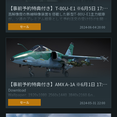
【事前予約特典付き】T-80U-E1 ※6月5日 17:40更新
高解像度の熱線映像装置を搭載した新型T-80U-E1主力戦車
が、ソ連のプレミアム戦車として予約注文の受け付けを開始
します。T-80U-E1 主力戦車 ソ連 ランクVII プレミア
セール
2024-06-04 20:00
ム...
【事前予約特典付き】AMX A-1A ※6月1日 17:50更新
Download
Wallpaper: 1920x1080 2560x1440 3840x2160 &n...
セール
2024-05-31 22:00