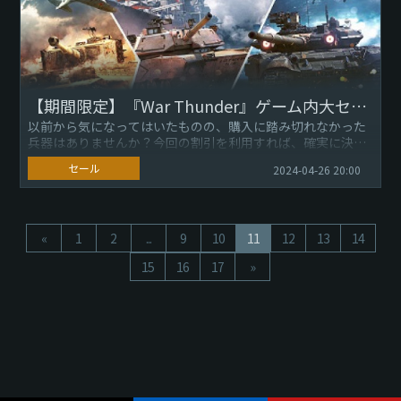
【期間限定】『War Thunder』ゲーム内大セール！
以前から気になってはいたものの、購入に踏み切れなかった
兵器はありませんか？今回の割引を利用すれば、確実に決断
できるでしょう。 『War Thunder』で、大規模なゲーム内セ
セール
2024-04-26 20:00
ールを...
«
1
2
...
9
10
11
12
13
14
15
16
17
»