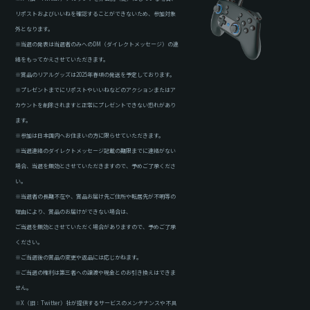
リポストおよびいいねを確認することができないため、参加対象
外となります。
※当選の発表は当選者のみへのDM（ダイレクトメッセージ）の連
絡をもってかえさせていただきます。
※賞品のリアルグッズは2025年春頃の発送を予定しております。
※プレゼントまでにリポストやいいねなどのアクションまたはア
カウントを削除されますと正常にプレゼントできない恐れがあり
ます。
※参加は日本国内へお住まいの方に限らせていただきます。
※当選連絡のダイレクトメッセージ記載の期限までに連絡がない
場合、当選を無効とさせていただきますので、予めご了承くださ
い。
※当選者の長期不在や、賞品お届け先ご住所や転居先が不明等の
理由により、賞品のお届けができない場合は、
ご当選を無効とさせていただく場合がありますので、予めご了承
ください。
※ご当選後の賞品の変更や返品には応じかねます。
※ご当選の権利は第三者への譲渡や現金とのお引き換えはできま
せん。
※X（旧：Twitter）社が提供するサービスのメンテナンスや不具