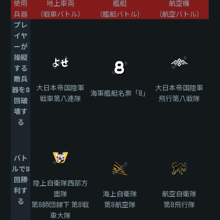
使用
地上車両
艦艇
航空機
兵器
（戦車バトル）
（艦艇バトル）
（航空バトル）
プレ
イヤ
ーが
操縦
する
敵兵
大日本帝国陸軍
大日本帝国陸軍
器を8
海軍艦艇名票「8」
戦車第八連隊
飛行第八戦隊
回破
壊す
る
バト
ルで8
回勝
陸上自衛隊西部方
利す
面隊
海上自衛隊
航空自衛隊
る
第8師団隷下 第8戦
第8航空隊
第8飛行隊
車大隊