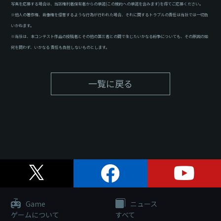
写真を応募する場合は、当該権利者保有者からの承諾(この規約への承諾を含みます)を得てご応募ください。
※他人の著作権、肖像権を侵害するような行為が行われた場合、それに関するトラブルの責任は当社では一切負
いかねます。
※当社は、本コンテスト作品の投稿者とその他の第三者との間で生じたいかなる紛争についても、その原因の如
何を問わず、いかなる 責任も負担しないものとします。
一覧に戻る
Game
ニュース
ゲームについて
すべて