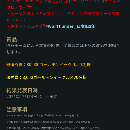
・『War Thunder』で最も良く撮れたスクリーンショットまた
はビデオを添付
・シーンの説明（キャプション）やどうして最高のシーンなの
かコメント
・専用ハッシュタグ
"
#WarThunder_日本8周年
"
賞品
運営チームによる審査の結果、受賞者には下記の賞品をお贈り
します。
最優秀賞：80,000ゴールデンイーグル×1名様
優秀賞：8,000ゴールデンイーグル×20名様
結果発表日時
2024年12月14日（土）予定
注意事項
※本キャンペーンの参加にはX（旧：Twitter）アカウントが必要です。
※投稿はお一人様複数回可能です。投稿いただいた全ての作品が有効となります。
※非公開（鍵）にしている場合、内容を確認することができないため、対象外となります。