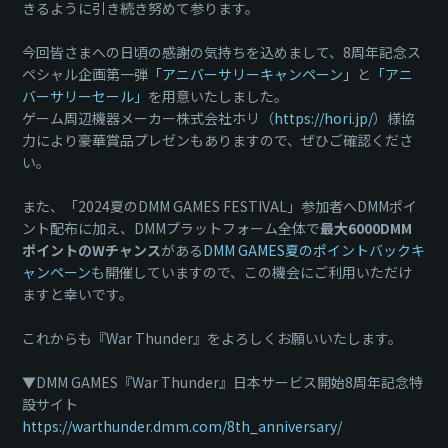
きるように引き続き努めて参ります。
今回皆さまへの日頃の感謝の気持ちを込めまして、8周年記念ス
ペシャル企画第一弾
「アニバーサリーキャンペーン」
と
「アニ
バーサリーセール」
を用意いたしました。
ゲーム周辺機器メーカー株式会社ホリ（
https://hori.jp/
）様協
力により豪華賞品プレゼンもありますので、ぜひご確認くださ
い。
また、「2024夏のDMM GAMES FESTIVAL」参加者へDMMポイ
ント配布に加え、DMMプラットフォーム全体で
最大6000DMM
ポイントのWチャンス
がある
DMM GAMES夏のポイントバックキ
ャンペーン
も開催していますので、この機会にご利用いただけ
ますと幸いです。
これからも『War Thunder』をよろしくお願いいたします。
▼DMM GAMES『War Thunder』日本サービス開始8周年記念特
設サイト
https://warthunder.dmm.com/8th_anniversary/