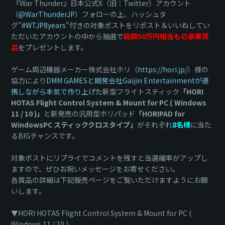
『War Thunder』日本公式X（旧：Twitter）アカウント
（
@WarThunderJP
）フォローの上、ハッシュタ
グ"
#WTJP8years
"付きの対象ポストをリポスト＆いいねしてい
ただいたアカウントの中から抽選で
総額50万円相当もの豪華賞
品
をプレゼントします。
ゲーム周辺機器メーカー株式会社ホリ（
https://hori.jp/
）様の
協力により
DMM GAMESと開発会社Gaijin Entertainmentが連
携しながら本気で作り上げた
新型フライトスティック
「HORI
HOTAS Flight Control System & Mount for PC ( Windows
11 / 10 )」
と新発売の汎用型ホリパッド
「HORIPAD for
WindowsPC スティッククロスタイプ」
がそれぞれ
8名様
に当た
るBIGチャンスです。
対象ポストにリプライでコメントを残すと当選確率がアップし
ますので、ぜひお祝いメッセージをお寄せください。
各賞品の詳細は下記販売ページをご覧いただけますようにお願
いします。
▼HORI HOTAS Flight Control System & Mount for PC (
Windows 11 / 10 )