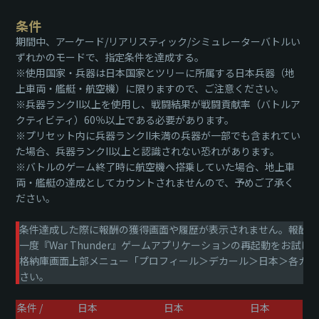
条件
期間中、アーケード/リアリスティック/シミュレーターバトルい
ずれかのモードで、指定条件を達成する。
※使用国家・兵器は日本国家とツリーに所属する日本兵器（地
上車両・艦艇・航空機）に限りますので、ご注意ください。
※兵器ランクII以上を使用し、戦闘結果が戦闘貢献率（バトルア
クティビティ）60％以上である必要があります。
※プリセット内に兵器ランクII未満の兵器が一部でも含まれてい
た場合、兵器ランクII以上と認識されない恐れがあります。
※バトルのゲーム終了時に航空機へ搭乗していた場合、地上車
両・艦艇の達成としてカウントされませんので、予めご了承く
ださい。
条件達成した際に報酬の獲得画面や履歴が表示されません。報酬内
一度『War Thunder』ゲームアプリケーションの再起動をお試
格納庫画面上部メニュー「プロフィール＞デカール＞日本＞各カテゴリ※
さい。
条件 /
日本
日本
日本