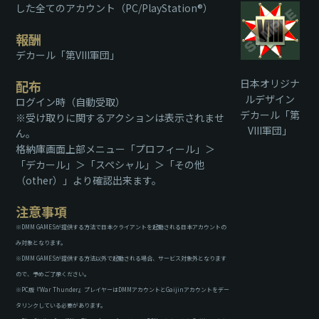
した全てのアカウント（PC/PlayStation®）
報酬
デカール「第VIII軍団」
日本オリジナ
配布
ルデザイン
ログイン時（自動受取）
デカール「第
※受け取りに関するアクションは表示されませ
VIII軍団」
ん。
格納庫画面上部メニュー「プロフィール」＞
「デカール」＞「スペシャル」＞「その他
（other）」より確認出来ます。
注意事項
※DMM GAMESが提供する方法で日本クライアントを起動される日本アカウントの
み対象となります。
※DMM GAMESが提供する方法以外で起動される場合、サービス対象外となります
ので、予めご了承ください。
※PC版『War Thunder』プレイヤーはDMMアカウントとGaijinアカウントをデー
タリンクしている必要があります。