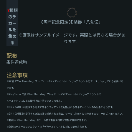
7
種類
のデ
8周年記念限定3D装飾「八剣伝」
カー
ルを
※画像はサンプルイメージです。実際とは異なる場合があ
集め
ります。
る
配布
条件達成時
注意事項
※PC版『War Thunder』プレイヤーはDMMアカウントとGaijinアカウントをデータリンクしている必要があ
ります。
※PlayStation®版『War Thunder』プレイヤーはPSNアカウントとGaijinアカウントの
メールアドレスによる紐付けは必須ではありません。
※DMM GAMESが提供する方法で日本クライアントを起動される日本アカウントのみ対象となります。
※DMM GAMESが提供する方法以外で起動される場合、サービス対象外となりますので、予めご了承ください。
※報酬は『War Thunder』のゲーム内で条件達成時に自動で獲得できます。
※報酬のデカールはアカウントの「デカール」リストに対して配布されます。