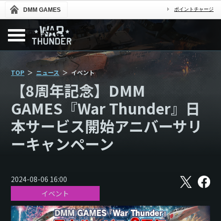
DMM GAMES
ポイントチャージ
TOP
ニュース
イベント
【8周年記念】DMM
GAMES『War Thunder』日
本サービス開始アニバーサリ
ーキャンペーン
X
フ
2024-08-06 16:00
ェ
イベント
イ
ス
ブ
ッ