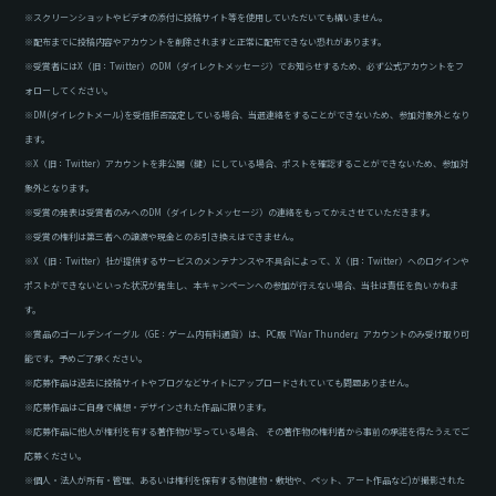
※スクリーンショットやビデオの添付に投稿サイト等を使用していただいても構いません。
※配布までに投稿内容やアカウントを削除されますと正常に配布できない恐れがあります。
※受賞者にはX（旧：Twitter）のDM（ダイレクトメッセージ）でお知らせするため、必ず公式アカウントをフ
ォローしてください。
※DM(ダイレクトメール)を受信拒否設定している場合、当選連絡をすることができないため、参加対象外となり
ます。
※X（旧：Twitter）アカウントを非公開（鍵）にしている場合、ポストを確認することができないため、参加対
象外となります。
※受賞の発表は受賞者のみへのDM（ダイレクトメッセージ）の連絡をもってかえさせていただきます。
※受賞の権利は第三者への譲渡や現金とのお引き換えはできません。
※X（旧：Twitter）社が提供するサービスのメンテナンスや不具合によって、X（旧：Twitter）へのログインや
ポストができないといった状況が発生し、本キャンペーンへの参加が行えない場合、当社は責任を負いかねま
す。
※賞品のゴールデンイーグル（GE：ゲーム内有料通貨）は、PC版『War Thunder』アカウントのみ受け取り可
能です。予めご了承ください。
※応募作品は過去に投稿サイトやブログなどサイトにアップロードされていても問題ありません。
※応募作品はご自身で構想・デザインされた作品に限ります。
※応募作品に他人が権利を有する著作物が写っている場合、 その著作物の権利者から事前の承諾を得たうえでご
応募ください。
※個人・法人が所有・管理、あるいは権利を保有する物(建物・敷地や、ペット、アート作品など)が撮影された