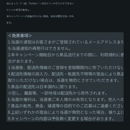
合によって、X（旧：Twitter）へのログインやポストができない
といった状況が発生し、
本キャンペーンへの参加が行えない場合、当社は責任を負いかね
ます。
＜免責事項＞
1.当選の通知はお客さまがご登録されているメールアドレスまたは
も当選通知の再発行はできません。
2.本キャンペーン開始日から景品送付までの間に、利用規約に抵
合があります。
3.当選後、配送先情報のご登録を登録期限内に完了いただけない
4.配送先情報の誤入力、配送先・転居先不明等の理由により景品
取りいただけない場合は、当選を無効とさせていただきます。
5.景品の配送先は日本国内に限ります。
※但し、離島等、一部地域は配送先から除外されます。
6.当選の権利は、当選者ご本人様のみ有効となります。他人への
7.景品の転売、換金、譲渡等の目的でのご応募はご遠慮ください。
8.上記いずれかの理由により当選が無効となった場合、繰り上げ
9.キャンペーンの内容は予告無く変更する場合があります。