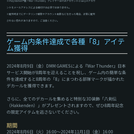
※PlayStation®版『War Thunder』プレイヤーはPSNアカウントとGaijinアカウ
ントをメールアドレスによる紐付けは必須ではありません。
※配布時までにデータリンク解除やアカウント削除などを行った場合、正常に配布
されない恐れがありますので、ご注意ください。
ゲーム内条件達成で各種「8」アイテ
ム獲得
2024年8月9日（金）DMM GAMESによる『War Thunder』日本
サービス開始が8周年を迎えることを祝し、ゲーム内の簡単な条
件を達成すると8周年の「8」にまつわる部隊マークが描かれた
デカールを獲得できます。
さらに、全てのデカールを集めると特別な3D装飾「八剣伝
（Hakkenden）」がプレゼントされますので、ぜひ8周年記念
の限定アイテムを逃さないでください。
期間
2024年8月6日（火）16:00～2024年11月1日（金）16:00