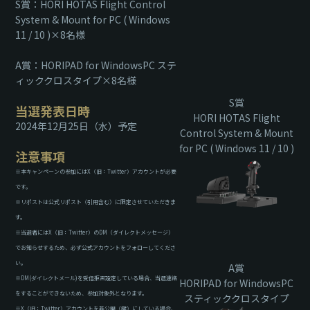
S賞：HORI HOTAS Flight Control
System & Mount for PC ( Windows
11 / 10 )×8名様
A賞：HORIPAD for WindowsPC ステ
ィッククロスタイプ×8名様
S賞
当選発表日時
HORI HOTAS Flight
2024年12月25日（水）予定
Control System & Mount
for PC ( Windows 11 / 10 )
注意事項
※本キャンペーンの参加にはX（旧：Twitter）アカウントが必要
です。
※リポストは公式リポスト（引用含む）に限定させていただきま
す。
※当選者にはX（旧：Twitter）のDM（ダイレクトメッセージ）
でお知らせするため、必ず公式アカウントをフォローしてくださ
い。
A賞
※DM(ダイレクトメール)を受信拒否設定している場合、当選連絡
HORIPAD for WindowsPC
をすることができないため、参加対象外となります。
スティッククロスタイプ
※X（旧：Twitter）アカウントを非公開（鍵）にしている場合、