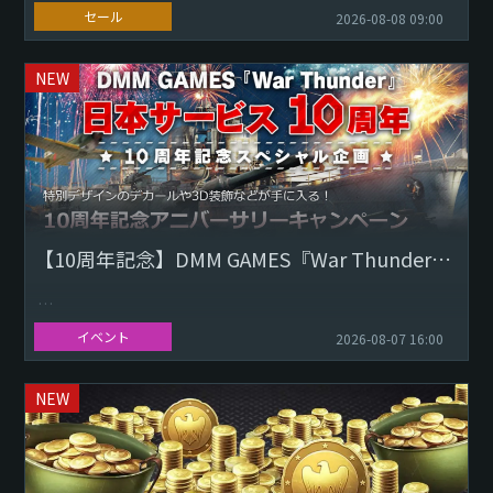
は、1956年8月9日に初飛行を行いました。この機体は、第二
セール
2026-08-08 09:00
次世界大戦後のイタリア軍事航空の復活の象徴となりまし
た。イ...
NEW
【10周年記念】DMM GAMES『War Thunder』日本サービス開始アニバーサリーキャンペーン
いつも『War Thunder』をご利用いただきありがとうござい
イベント
2026-08-07 16:00
ます。 この度2026年8月9日（日）DMM GAMESにおける
『War Thunder』日本サービス開...
NEW