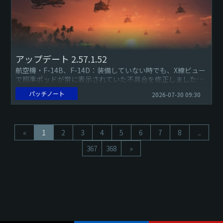
アップデート 2.57.1.52
航空機・F-14B、F-14D：装備していない時でも、X線ビュー
で照準ポッドが常に表示されていた不具合を修正しました
（報告）。・FR-1 ファイアボール：翼が切り離された際、ロ
パッチノート
2026-07-30 09:30
ケッ...
«
1
2
3
4
5
6
7
8
...
367
368
»