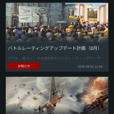
バトルレーティングアップデート計画（8月）
どうも、皆さん！2026年8月のバトルレーティングアップデ
ート計画にようこそ。今回は、航空機、地上車両、艦艇の
お知らせ
2026-08-01 11:00
BR（バトルレーティング）の変更を実施予定です。ぜひ下部
フォーラム...