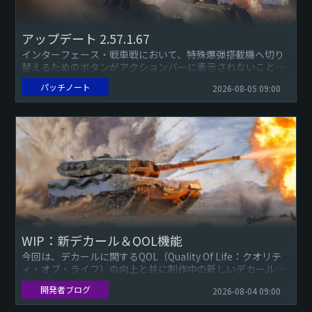
アップデート 2.57.1.67
インターフェース・戦車戦において、特殊爆弾搭載機へ切り
替えるためのボタンがアクションバーに表示されないことが
あった不具合を修正しました。ロケーションとミッション・
パッチノート
2026-08-05 09:00
[もう一つの歴史]...
WIP：新デカール＆QOL機能
今回は、デカールに関するQOL（Quality Of Life：クオリテ
ィ・オブ・ライフ）の向上と共に制作中の新しいデカールを
いくつか紹介したいと思います。デカールフィルタリング7...
開発者ブログ
2026-08-04 09:00