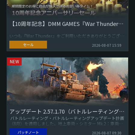
【10周年記念】DMM GAMES『War Thunder』日本サービス開始アニバーサリーセール
いつも『War Thunder』をご利用いただきありがとうござい
ます。 2026年8月9日（日）DMM GAMESによる『War
セール
2026-08-07 15:59
Thunder』日本サービス開始10周年を記...
NEW
アップデート 2.57.1.70（バトルレーティングアップデート）
バトルレーティング・バトルレーティングアップデート計画
（8月）を適用しました。地上車両・シミター Mk.2：車両重
量を13トンから12.26トンに修正しました（報告1）...
パッチノート
2026-08-07 09:30