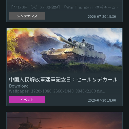
【7月30日（木）23:00追記】『War Thunder』運営チームで
す。開発会社Gaijin Entertainmentによるゲームサーバー上
メンテナンス
2026-07-30 19:30
における技術的な問題の修正対応...
中国人民解放軍建軍記念日：セール＆デカール
Download
Wallpaper: 1920x1080 2560x1440 3840x2160 &n...
イベント
2026-07-30 18:00