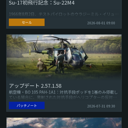
Su-17初飛行記念：Su-22M4
1966年8月2日、テストパイロットのウラジーミル・イリュー
シンが、Su-17戦闘爆撃機の試作機の初飛行を行いました。
セール
2026-08-01 09:00
これは、ソ連初の可変後退翼を備えた航空機でした。Su-20...
アップデート 2.57.1.58
航空機・BO 105 PAH-1A1：対抗手段ポッドを1基のみ搭載し
ている場合に、発射された対抗手段がヘリコプターの反対側
から表示されてしまう不具合を修正しました（報告）。地上
パッチノート
2026-07-31 09:30
車両...