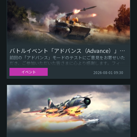
バトルイベント「アドバンス（Advance）」：高BR再戦！
前回の「アドバンス」モードのテストにご意見をお寄せいた
だき、ご参加いただいた皆さまに心より感謝します。フィー
ドバックは全体的に好意的で、皆さまから「もっとやりた
イベント
2026-08-01 09:30
い」という声も多数い...