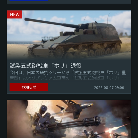
NEW
試製五式砲戦車「ホリ」退役
今回は、日本の研究ツリーから「試製五式砲戦車「ホリ」量
産型」およびプレミアム車両の「試製五式砲戦車「ホリ」試
作型」の両自走砲の削除と、それぞれの販売終了について事
お知らせ
2026-08-07 09:00
前にお知らせします...