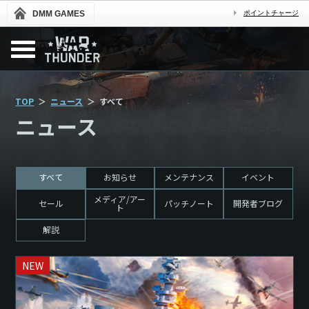
DMM GAMES
ポイントチャージ
TOP
ニュース
すべて
ニュース
すべて
お知らせ
メンテナンス
イベント
メディア/アー
セール
パッチノート
開発者ブログ
ト
解説
NEW