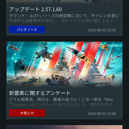
アップデート 2.57.1.60
サウンド・Ju 87シリーズの航空機において、サイレンの音に
不自然な音響異常が発生し、他のすべての音が聞こえなくな
るという不具合を修正しました（報告）。・サウンドMODを
パッチノート
2026-08-01 10:30
有効にした...
新要素に関するアンケート
どうも戦車兵、飛行士、艦長の皆さん！この一年の『War
Thunder』はコンテンツが盛り沢山でした。6回の大型アッ
プデート、数百種類もの新たな地上車両・航空機・艦艇、マ
お知らせ
2026-08-01 10:00
ップのリメ...