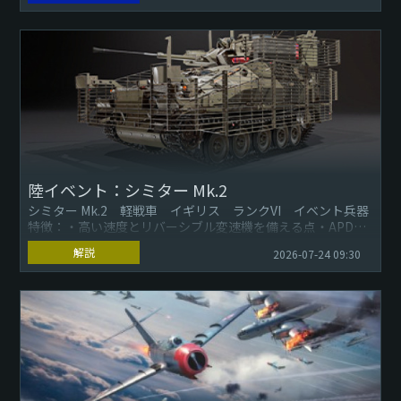
陸イベント：シミター Mk.2
シミター Mk.2 軽戦車 イギリス ランクVI イベント兵器
特徴：・高い速度とリバーシブル変速機を備える点・APDS
弾（装弾筒付徹甲弾）を有した30mm機関砲を搭載する点・
解説
2026-07-24 09:30
追加の...