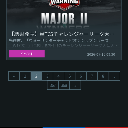
【結果発表】WTCSチャレンジャーリーグ大型大会II：優勝チーム「Team Warning」
先週末、「ウォーサンダーチャンピオンシップシリーズ
（WTCS）」における2回目のチャレンジャーリーグ大型大
会、WTCSチャレンジャーリーグ大型大会IIが幕を閉じまし
イベント
2026-07-16 09:30
た。最終的に、T...
«
1
2
3
4
5
6
7
8
...
367
368
»