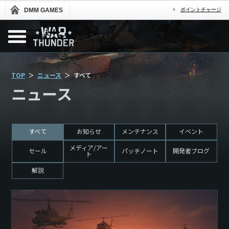
DMM GAMES
ポイントチャージ
TOP
ニュース
すべて
ニュース
すべて
お知らせ
メンテナンス
イベント
メディア/アー
セール
パッチノート
開発者ブログ
ト
解説