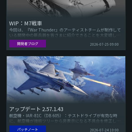
WIP：M7戦車
今回は、『War Thunder』のアーティストチームが制作して
いる開発中の新兵器を皆さまに紹介できることを大変嬉しく
思います。これはアメリカのM7中戦車で、シャーマンと並行
開発者ブログ
2026-07-25 09:00
して開...
アップデート 2.57.1.43
航空機・IAR-81C（DB 605）：テストドライブが有効な時
に、航空機が技術ツリーから非表示になる不具合を修正しま
した（報告）。・☢MiG-29SMT（9-19）： 利用可能な...
パッチノート
2026-07-24 10:00