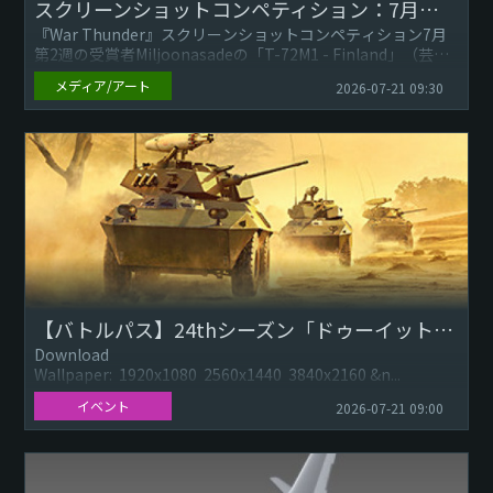
スクリーンショットコンペティション：7月第2週
『War Thunder』スクリーンショットコンペティション7月
第2週の受賞者Miljoonasadeの「T-72M1 - Finland」（芸術
部門） お寿司大将の「Artill...
メディア/アート
2026-07-21 09:30
【バトルパス】24thシーズン「ドゥーイットユアセルフ（Do It Yourself）」&軍票ショップ
Download
Wallpaper: 1920x1080 2560x1440 3840x2160 &n...
イベント
2026-07-21 09:00