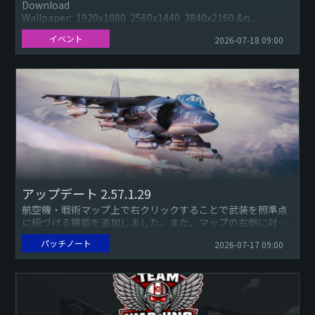
Download
Wallpaper: 1920x1080 2560x1440 3840x2160 &n...
イベント
2026-07-18 09:00
アップデート 2.57.1.29
航空機・戦術マップ上で右クリックすることで武装を照準点
に紐づける機能を追加しました。また、マップの右側に対応
するヒントが表示されます。照準点上でコンテキストメニュ
パッチノート
2026-07-17 09:00
ーを開くと、紐づけ...