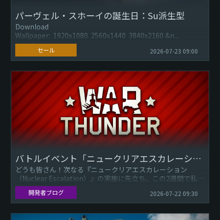
パーヴェル・スホーイの誕生日：Su派生型
Download
Wallpaper: 1920x1080 2560x1440 3840x2160 &n...
セール
2026-07-23 09:00
バトルイベント「ニュークリアエスカレーション（Nuclear Escalation）」：BVV_d氏の夏季開発更新情報
どうも皆さん！次なる『ニュークリアエスカレーション
（Nuclear Escalation）』の実施に先立ち、この2週間で私た
ちが取り組んできたこと、直面した問題、そして皆さま自身
開発者ブログ
2026-07-22 09:30
が...