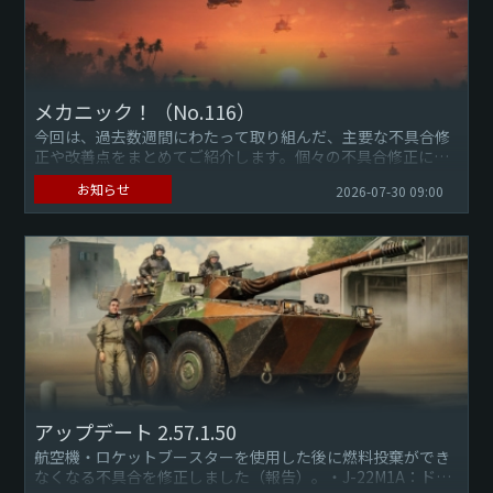
メカニック！（No.116）
今回は、過去数週間にわたって取り組んだ、主要な不具合修
正や改善点をまとめてご紹介します。個々の不具合修正につ
いて確認したい場合は、 公式サイトのチェンジログをご覧く
お知らせ
2026-07-30 09:00
ださい。不具合を...
アップデート 2.57.1.50
航空機・ロケットブースターを使用した後に燃料投棄ができ
なくなる不具合を修正しました（報告）。・J-22M1A：ドロ