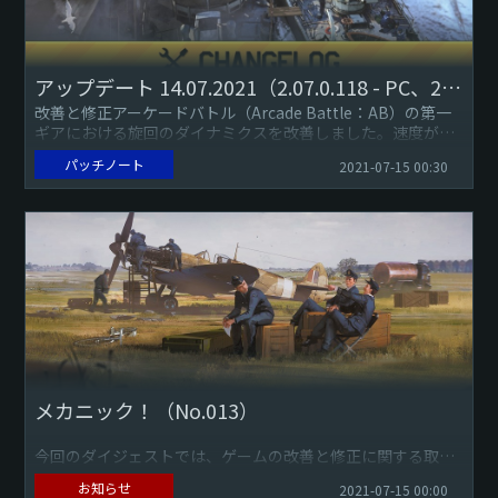
アップデート 14.07.2021（2.07.0.118 - PC、2.7.0.113 - Playstation）
改善と修正アーケードバトル（Arcade Battle：AB）の第一
ギアにおける旋回のダイナミクスを改善しました。速度が低
下してもニュートラルに切り替わることがなくなりました。
パッチノート
2021-07-15 00:30
航空...
メカニック！（No.013）
今回のダイジェストでは、ゲームの改善と修正に関する取り
組みについてご紹介します。公式サイトのチェンジログに
お知らせ
2021-07-15 00:00
て、これらすべての項目を確認することをお忘れなく。