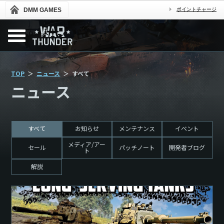
DMM GAMES
ポイントチャージ
TOP
ニュース
すべて
ニュース
すべて
お知らせ
メンテナンス
イベント
メディア/アー
セール
パッチノート
開発者ブログ
ト
解説