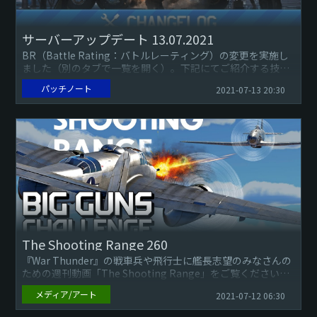
サーバーアップデート 13.07.2021
BR（Battle Rating：バトルレーティング）の変更を実施し
ました（別のタブで一覧を開く）。下記にてご紹介する技術
ツリーの兵器に関する変更は、経済指標のアップデート実施
パッチノート
2021-07-13 20:30
後に...
The Shooting Range 260
『War Thunder』の戦車兵や飛行士に艦長志望のみなさんの
ための週刊動画「The Shooting Range」をご覧ください。
メディア/アート
2021-07-12 06:30
今回のエピソードでは、下記についてご...