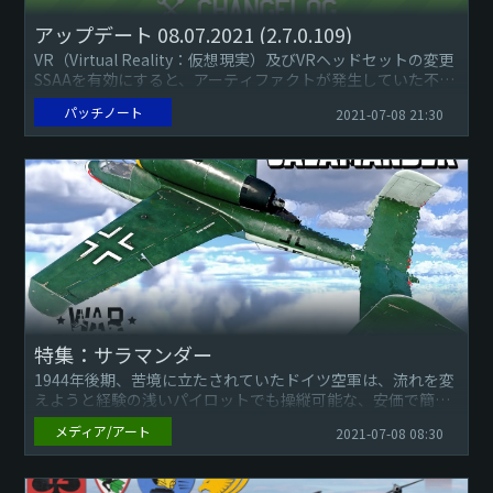
アップデート 08.07.2021 (2.7.0.109)
VR（Virtual Reality：仮想現実）及びVRヘッドセットの変更
SSAAを有効にすると、アーティファクトが発生していた不具
合を修正しました。特定の航空機で照準コリメータが...
パッチノート
2021-07-08 21:30
特集：サラマンダー
1944年後期、苦境に立たされていたドイツ空軍は、流れを変
えようと経験の浅いパイロットでも操縦可能な、安価で簡素
な使い捨ての航空機を空に氾濫させることにしました。こう
メディア/アート
2021-07-08 08:30
して、「シュパ...