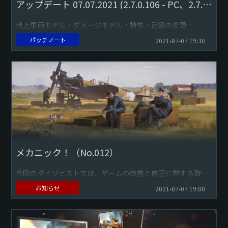
アップデート 07.07.2021 (2.7.0.106 - PC、2.7.0.102 - Playstation)
地上車両モデル・ダメージモデル・特性・武器の変更
パッチノート
2021-07-07 19:30
「改造」ウィンドウに表示される砲弾の装甲貫通値が、砲弾
の情報カードの値と一致するようになりました。
プレイ...
メカニック！（No.012）
今回のダイジェストでは、ゲームの改善と修正に関する取り
組みについてご紹介します。公式サイトのチェンジログに
お知らせ
2021-07-07 19:00
て、これらすべての項目を確認することをお忘れなく。
外装...