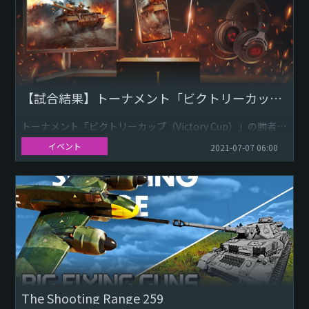
【試合結果】トーナメント「ビクトリーカップ（Victory Cup）」
トーナメント「ビクトリーカップ（Victory Cup）」の勝者た
ちをご紹介します！
イベント
2021-07-07 06:00
今回表彰台に上ったチームは、Leet、kompans、Verveでし
た！Leetの...
The Shooting Range 259