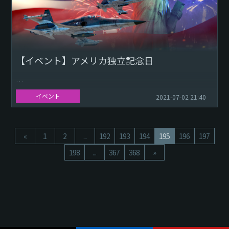
今週最高だった動画だけをご紹...
【イベント】アメリカ独立記念日
Download Wallpaper: 1920x1080 2560x1440
イベント
2021-07-02 21:40
今年の7月4日は、アメリカ独立戦争の火種となり、結果的に
共通の理想に基づいた新しい...
«
1
2
...
192
193
194
195
196
197
198
...
367
368
»