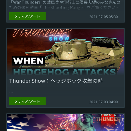
『War Thunder』の戦車兵や飛行士に艦長志望のみなさんの
ための週刊動画「The Shooting Range」をご覧ください。
メディア/アート
2021-07-05 05:30
今回のエピソードでは、下記についてご...
Thunder Show：ヘッジホッグ攻撃の時
メディア/アート
2021-07-03 04:00
プレイヤーの皆さま！ 新しくなったThunder Showの時間で
す！カテゴリーを選ぶ必要がなくなりました！