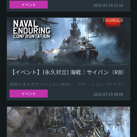
Download Wallpaper: 1920x1080 2560x1440
イベント
2021-07-15 11:10
3840x2160
フランスのプレイヤーたちと共にフランスの独立...
【イベント】[永久対立] 海戦：サイパン（RB）
海戦の永久対立イベントに参加し、ロケーション「サイパ
ン」のミッションを体験しましょう！7月19日 20：
イベント
2021-07-15 08:00
00（JST）まで：[永久対立] サイパン問題が浮上し早急な修
正が必要と...