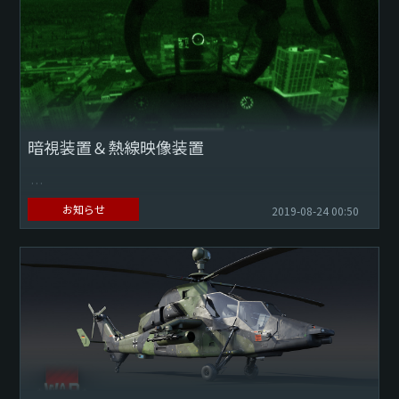
す！カテゴリーを選ぶ必要がなくなりました！ 今週最高だっ
た動画だけをご紹介します。また、動画...
暗視装置＆熱線映像装置
アップデート1.91は、装甲車両とヘリコプターの暗視装置と
お知らせ
2019-08-24 00:50
赤外線照準器の機能が実装されます。近代戦の重要な面は高
ランクの戦闘を大幅に変更していくでしょう。今回は、この
装置...