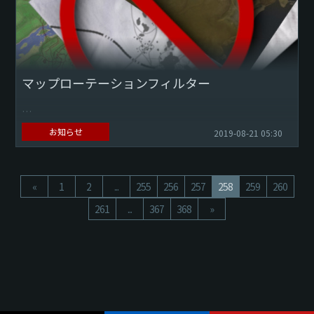
マップローテーションフィルター
お知らせ
2019-08-21 05:30
『War Thunder』の次期大型アップデート1.91の登場と共に
マップやミッションをプレイヤー個人のローテーションから
«
1
2
...
255
256
257
258
259
260
除外したり、不要なものとしてマークし...
261
...
367
368
»