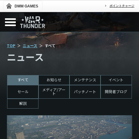
DMM GAMES
ポイントチャージ
TOP
ニュース
すべて
ニュース
すべて
お知らせ
メンテナンス
イベント
メディア/アー
セール
パッチノート
開発者ブログ
ト
解説