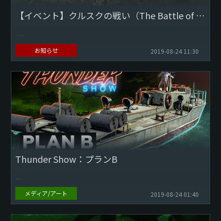
【イベント】クルスクの戦い（The Battle of Kursk）（8/24 11:30更新）
お知らせ
2019-08-24 11:30
Download Wallpaper: 1920x1080 2560x1440
1943年の7月から8月にかけ、悪名高いクルスクの戦いにおい
て、ドイツ...
Thunder Show：プランB
メディア/アート
2019-08-24 01:40
プレイヤーの皆さま！ 新しくなったThunder Showの時間で