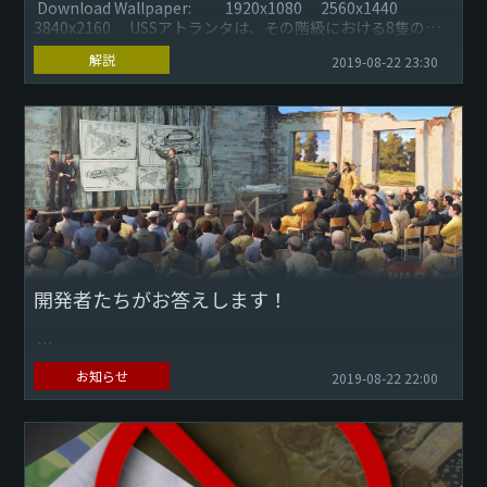
Download Wallpaper: 1920x1080 2560x1440
3840x2160 USSアトランタは、その階級における8隻の軽
巡洋艦のネーム...
解説
2019-08-22 23:30
開発者たちがお答えします！
親愛なるプレイヤーの皆様へ Q&Aについて、再び『War
お知らせ
2019-08-22 22:00
Thunder』プロデューサーのヴィヤチェスラフ・ブラーニコ
フと一緒にお答えします！
装甲車両
Q.現...