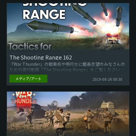
敵マーカー機能が、照準の範囲を拡げた時に、十字線内では
なく視界の端...
The Shooting Range 162
『War Thunder』の戦車兵や飛行士に艦長志望のみなさんの
ための週刊動画「The Shooting Range」をご覧ください。
メディア/アート
2019-08-26 08:30
今回のエピソードでは、下記についてご...