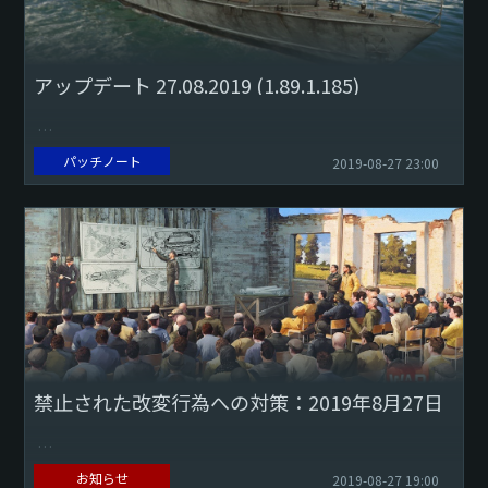
アップデート 27.08.2019 (1.89.1.185)
パッチノート
2019-08-27 23:00
高速戦闘艇アルバトロス級ミサイル艇143型（アルバトロ
ス）のアーティファクトが、格納庫または戦闘中に表示され
ていなかった不具合を修正しました。
...
禁止された改変行為への対策：2019年8月27日
お知らせ
2019-08-27 19:00