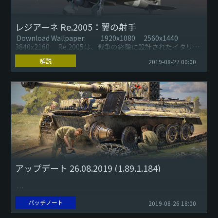
レジアーネ Re.2005：翼の射手
Download Wallpaper: 1920x1080 2560x1440
3840x2160 Re.2005は、戦争の終盤に設計されたイタリ
ア...
解説
2019-08-27 00:00
アップデート 26.08.2019 (1.89.1.184)
パッチノート
2019-08-26 18:00
最低地上高が減少した時、主車輪がいくつかの地上車両の無
限軌道を貫通していた不具合を修正しました。