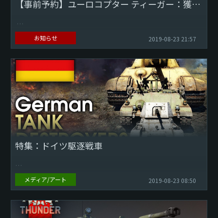
【事前予約】ユーロコプター ティーガー：獲物に飛び掛かる
お知らせ
2019-08-23 21:57
Download Wallpaper: 1920x1080 2560x1440
3840x2160
ティーガーは現代の攻撃ヘリコプターであり、198...
特集：ドイツ駆逐戦車
メディア/アート
2019-08-23 08:50
今回は、ドイツ技術ツリーの低ランクから高ランクに位置す
る、異なる2種類の駆逐戦車をご紹介します。 軽装甲駆逐戦
車と・・・戦車と非常に良く似た役割を果たす重装甲...