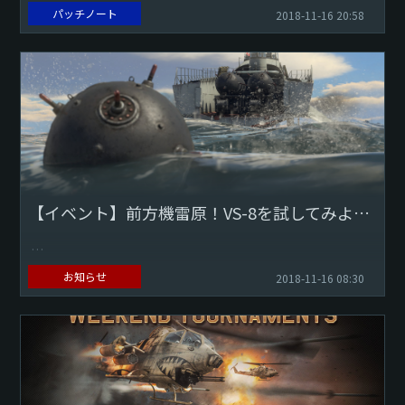
パッチノート
2018-11-16 20:58
各兵器のコントロールメニュー内で、ゲームパッドの左ステ
ィック軸と右スティック軸の両方を互いに切り替えることが
できるボタンを追加しました。
このチェン...
【イベント】前方機雷原！VS-8を試してみよう！
高速艇と巨大巡洋艦のどちらに対しても危険で狡猾な罠とな
お知らせ
2018-11-16 08:30
るのが機雷です！今回、『War Thunder』の艇長は、潜在的
な敵の武器についてより学ぶことができます。
...