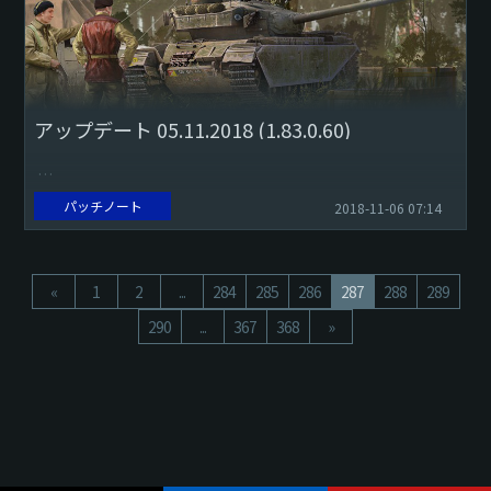
アップデート 05.11.2018 (1.83.0.60)
地上車両の「部品モジュール」と「FPE（消火器）」の改造
パッチノート
2018-11-06 07:14
にかかるRPコストを削減しました：
ランクV：35％削減
ランクVI：70％削減
«
1
2
...
284
285
286
287
288
289
このコスト削減は...
290
...
367
368
»