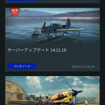
た。 ドイツ海軍ツリーでの変更：
S-100（1944...
サーバーアップデート 14.11.18
パッチノート
2018-11-15 02:34
近接信管（3 С63、Mk.31、DM 261）を搭載した76mm曳光
弾を追加しました。
OF62砲弾の弾道範囲を10kmから15kmに拡大しました。
OS2U-...