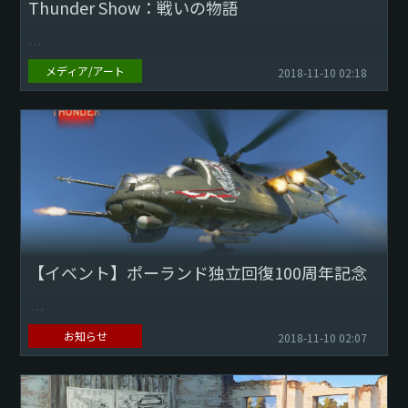
Thunder Show：戦いの物語
メディア/アート
2018-11-10 02:18
プレイヤーの皆さま 今週のThunder Showの時間です！ 私た
ちの選んだ今週の雄大な動画やユーモア溢れる動画をお楽し
みください。 そして、動画の投稿...
【イベント】ポーランド独立回復100周年記念
11月11日はポーランドの人々にとって非常に特別な日です。
お知らせ
2018-11-10 02:07
今からちょうど100年前にポーランドは独立権を取り戻しま
した。その123年後に、この勇敢な国は世界地図に戻ってき...