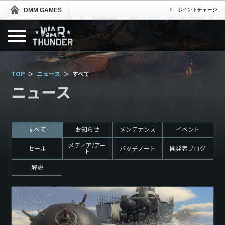
DMM GAMES
ポイントチャージ
TOP
ニュース
すべて
ニュース
すべて
お知らせ
メンテナンス
イベント
メディア/アー
セール
パッチノート
開発者ブログ
ト
解説