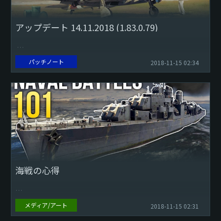
アップデート 14.11.2018 (1.83.0.79)
パッチノート
2018-11-15 02:34
誤った解像度が適応されていたMacOS 10.14の不具合を修正
しました。
このチェンジログでは、今回のアップデートで行われたゲー
ム内の主な変更...
海戦の心得
メディア/アート
2018-11-15 02:31