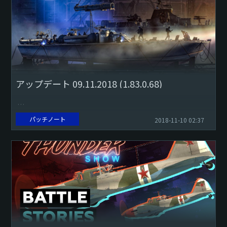
アップデート 09.11.2018 (1.83.0.68)
パッチノート
2018-11-10 02:37
Tragflügel-Versuchs-Schnellboot VS-10 MGが上昇するア
ニメーションを修正しました。
7.72 mmルイス1916機関銃が発砲す...