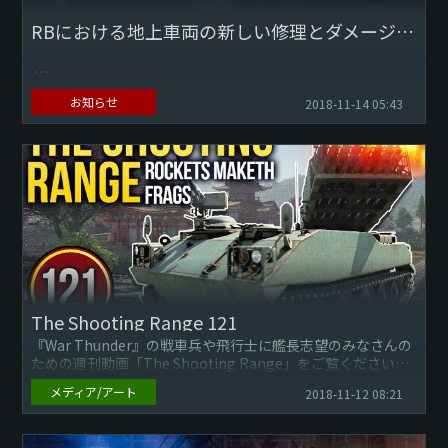
RBにおける地上車両の新しい修理とダメージメカニクス
今回は、地上車両のリアリスティックバトル（RB）での修理
お知らせ
2018-11-14 05:43
とダメージのメカニクスに対して実施の可能性がある変更点
についてお話したいと思います。皆さまもご存知の通り、現
在は拠...
The Shooting Range 121
『War Thunder』の戦車兵や飛行士に艦長志望のみなさんの
ための週刊動画「The Shooting Range」をご覧ください。
メディア/アート
2018-11-12 08:21
今回のエピソードでは、下記についてご...