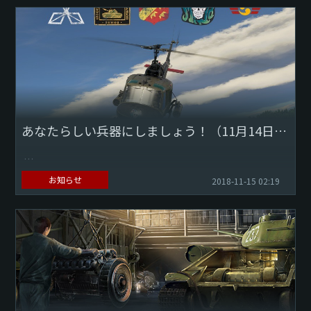
アップデート1.83で、『War Thunder』の海戦がついに始ま
りました！プレイヤーの皆様は、高速魚雷艇、駆潜艇、砲
艦、艀…さらに駆逐艦や軽巡洋艦にもアク...
あなたらしい兵器にしましょう！（11月14日～11月30日）
あなたらしい兵器にしましょう！解除・購入可能な新しいデ
お知らせ
2018-11-15 02:19
カールを定期的に追加しています。
2週間経つと、新たなものに変更されます。解除したデカール
は永久に保持するこ...