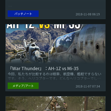
パッチノート
2018-11-08 06:19
海戦の変更：
軽巡洋艦で、駆逐艦のリスポーンポイントを使用するか選択
できるようになりました。
高度での航空機のスポーンを修正しました。
中型爆撃機と重型爆撃機が...
『War Thunder』：AH-1Z vs Mi-35
今回、私たちが比較するのは戦車、航空機、艦艇ですらない
です。そう、ヘリコプターです。どんなヘリコプターでしょ
うか！最高ランクに飾る2機のヘリコプター、ロシアMi-35と
メディア/アート
2018-11-07 07:34
アメリカAH...