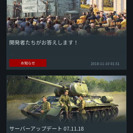
開発者たちがお答えします！
親愛なるプレイヤーの皆様へ Q&Aについて、再び『War
お知らせ
2018-11-10 01:51
Thunder』プロデューサーのヴィヤチェスラフ・ブラーニコ
フと一緒にお答えします！
...
サーバーアップデート 07.11.18