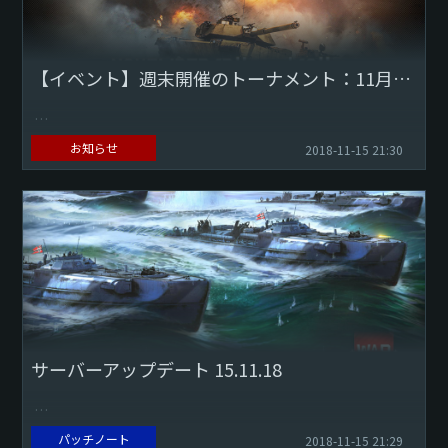
【イベント】週末開催のトーナメント：11月17日-11月18日
パイロットと戦車兵の諸君！ こちらのTSSポータルサイトで
お知らせ
2018-11-15 21:30
トーナメントを確認しましょう。
最新の航空機トーナメント
アーケードバトルモード...
サーバーアップデート 15.11.18
プレイヤーの進捗状況や、駆逐艦の研究速度を均等にするた
パッチノート
2018-11-15 21:29
めに、ドイツとソ連の海軍研究ツリーに変更を追加しまし