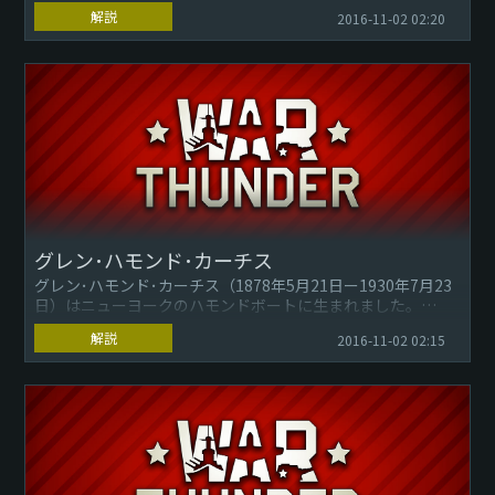
英語圏の国々には知られています。
解説
2016-11-02 02:20
ハルハ河とは、モンゴルと中国との国境附近を流れる河でほ
とんど無名の...
グレン･ハモンド･カーチス
グレン･ハモンド･カーチス（1878年5月21日ー1930年7月23
日）はニューヨークのハモンドボートに生まれました。
解説
2016-11-02 02:15
彼はアメリカの航空関連ののパイオニアで...