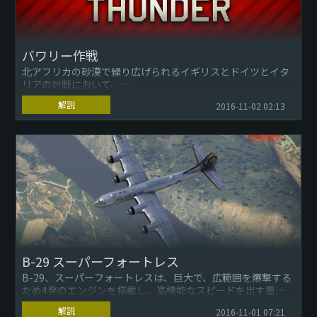
バワリー作戦
北アフリカの砂漠で繰り広げられるイギリスとドイツとイタ
リアの対戦において、
解説
2016-11-02 02:13
地中海は急速に軍事作戦の上できわめて重要なものとなりま
した。
イギリスはイベリア半島の南端に...
B-29 スーパーフォートレス
B-29、スーパーフォートレスは、巨大で、広範囲を爆撃する
ため4発のエンジンを搭載し、高機能なスピードを出す重爆
撃機です。
解説
2016-11-01 07:21
戦略爆撃機と偵察機としてデザインされ、乗組員の操縦を