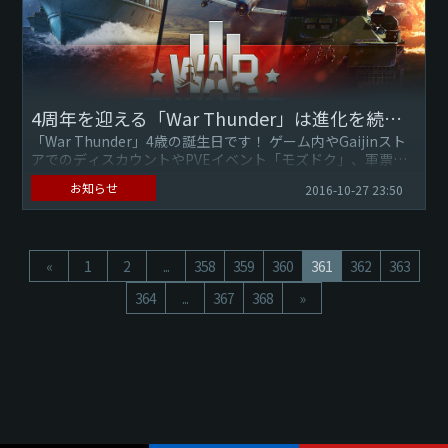
4周年を迎える「War Thunder」は進化を続けます！
「War Thunder」4歳の誕生日です！ ゲーム内やGaijinスト
アでのディスカウントやPVEイベント「モズドク」、軍票の
機体など盛りだくさんのイベントです！ 皆さんへ ...
お知らせ
2016-10-27 23:50
«
1
2
...
358
359
360
361
362
363
364
...
367
368
»