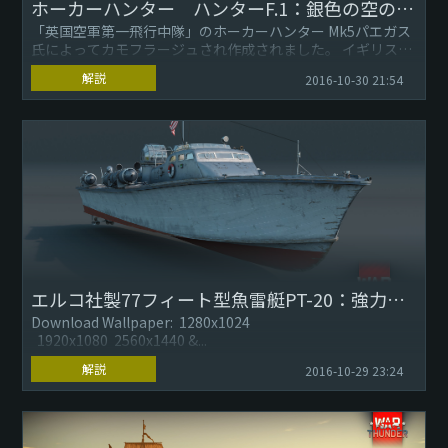
ホーカーハンター ハンターF.1：銀色の空の捜索者
「英国空軍第一飛行中隊」のホーカーハンター Mk5パエガス
氏によってカモフラージュされ作成されました。 イギリス軍
のホーカーハンターはハリケーン、タイフーン、テンペス
解説
2016-10-30 21:54
ト、そしてシ...
エルコ社製77フィート型魚雷艇PT-20：強力な予備部隊
Download Wallpaper: 1280x1024
1920x1080 2560x1440 &...
解説
2016-10-29 23:24