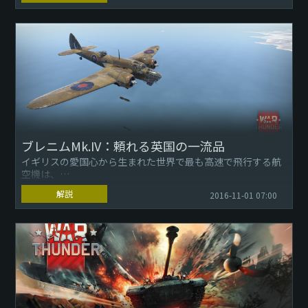
向...
ブレニムMk.IV：頼れる英国の一流品
イギリスの愛国心から生まれた世界で最も高速で飛行する航
空機は、
航空機の性能へ新たな期待を寄せる航空設計におけるトレン
解説
2016-11-01 07:00
ドセッターの一つでした。
日々進歩していましたが、戦争開始...