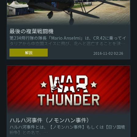
最後の複葉戦闘機
第234飛行隊の隊長「Mario Anselmi」は、CR.42に乗ってイ
タリアから中立国スイスに飛び、北へと逃亡することを決断
しました。 そして、9月10日13時50分、彼はマ...
解説
2016-11-02 02:26
ハルハ河事件（ノモンハン事件）
ハルハ河事件とは、【ノモンハン事件】もしくは【日ソ国境
紛争】との名で、