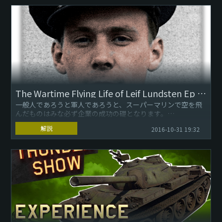
ず
割引が適用されていな...
The Wartime Flying Life of Leif Lundsten Ep III: Test Pilot
一般人であろうと軍人であろうと、スーパーマリンで空を飛
んだものはみな必ず企業の成功の礎となります。
解説
2016-10-31 19:32
そして、一部の人間はその過程で命を落としました。
- ヴィ...