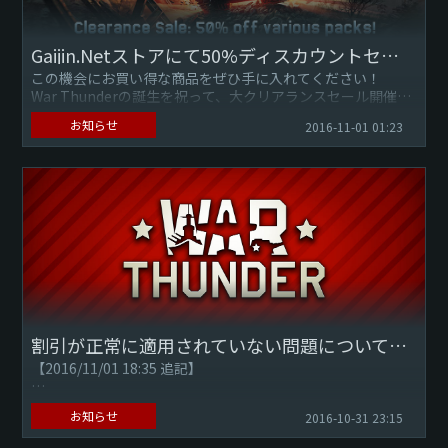
Gaijin.Netストアにて50%ディスカウントセール！
この機会にお買い得な商品をぜひ手に入れてください！
War Thunderの誕生を祝って、大クリアランスセール開催中
です！
お知らせ
2016-11-01 01:23
10月28日(20：00 JST)から11月2日(2...
割引が正常に適用されていない問題について【修正済み】
【2016/11/01 18:35 追記】
War Thunder運営チームです。
お知らせ
2016-10-31 23:15
ストアでの割引セール（50％OFF）システムが正常に機能せ