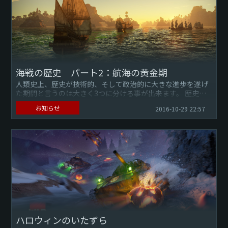
海戦の歴史 パート2：航海の黄金期
人類史上、歴史が技術的、そして政治的に大きな進歩を遂げ
た期間と言うのは大きく3つに分ける事が出来ます。 歴史初
期、黄金期、そして現代の3つです。 前回の記事では、古代
お知らせ
2016-10-29 22:57
の世界で海戦の...
ハロウィンのいたずら